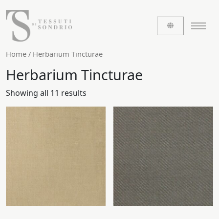
Home
/ Herbarium Tincturae
Herbarium Tincturae
ABOUT US
Showing all 11 results
The labels
Our history
Work with us
Share our fabrics
THE FABRICS