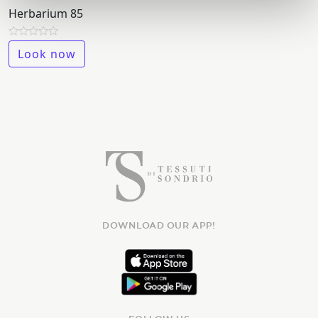
Herbarium 85
Rated
Look now
0
out
of
5
DOWNLOAD OUR APP!