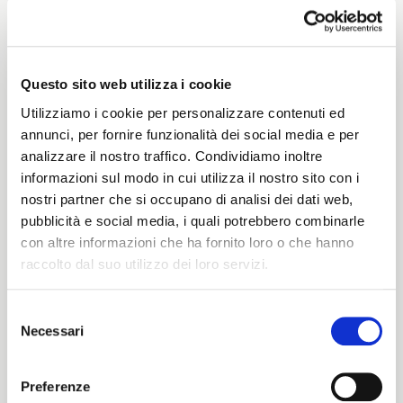
Questo sito web utilizza i cookie
Utilizziamo i cookie per personalizzare contenuti ed
annunci, per fornire funzionalità dei social media e per
analizzare il nostro traffico. Condividiamo inoltre
Herbarium 75
Herbarium 82
informazioni sul modo in cui utilizza il nostro sito con i
nostri partner che si occupano di analisi dei dati web,
Rated
Rated
pubblicità e social media, i quali potrebbero combinarle
Look now
Look now
0
0
out
out
con altre informazioni che ha fornito loro o che hanno
of
of
5
5
raccolto dal suo utilizzo dei loro servizi.
Selezione
Necessari
del
ITALIANO
consenso
ENGLISH
Preferenze