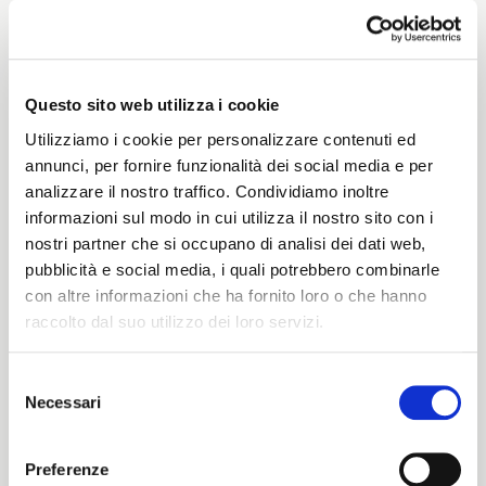
5348 - 5351 - 5352 - 5353 - 5354 - 5355 - 5356 -
5357 - 5358 - 5359 - 5360 - 5361 - 5362 - 5363 -
5364 - 5365 - 5366 - 5367 - 5368 - 5369 - 5371 -
5377 - 5378 - 5376 - 5379 - 5374 - 5382 - 5383 -
Questo sito web utilizza i cookie
5384 - 5385 - 5386 - 5387 - 5388 - 5389 - 5390 -
5391 - 5392 - 5393 - 5394 - 5395 - 5396 - 5397
Utilizziamo i cookie per personalizzare contenuti ed
annunci, per fornire funzionalità dei social media e per
analizzare il nostro traffico. Condividiamo inoltre
informazioni sul modo in cui utilizza il nostro sito con i
Peso
nostri partner che si occupano di analisi dei dati web,
pubblicità e social media, i quali potrebbero combinarle
290 G/MLIN
con altre informazioni che ha fornito loro o che hanno
raccolto dal suo utilizzo dei loro servizi.
Altezza
Selezione
Necessari
del
ITALIANO
147/152 CM
consenso
ENGLISH
Preferenze