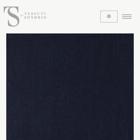
CHI SIAMO
Le etichette
La nostra storia
Lavora con noi
Share our fabrics
I TESSUTI