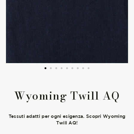
La Stagione Autunno/Inverno
La Stagione Primavera/Estate
Le sotto-collezioni
Le caratteristiche
SOSTENIBILITÀ
Wyoming Twill AQ
Heart for Earth
UpCycle
Tessuti adatti per ogni esigenza. Scopri Wyoming
Twill AQ!
Certificazioni