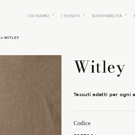
CHI SIAMO
I TESSUTI
SOSTENIBILITÀ
» WITLEY
CHI SIAMO
Witley
Le etichette
La nostra storia
Tessuti adatti per ogni 
Lavora con noi
Share our fabrics
Codice