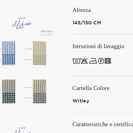
Membership
Altezza
145/150 CM
NOVITÀ
Istruzioni di lavaggio
8obWd
CONTATTI
Cartella Colore
Witley
ITALIANO
Caratteristiche e certific