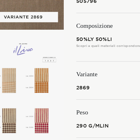
505796
I TESSUTI
La Stagione Autunno/Inverno
Composizione
La Stagione Primavera/Estate
50%LY 50%LI
Scopri a quali materiali corrispondon
Le sotto-collezioni
Le caratteristiche
Variante
2869
SOSTENIBILITÀ
Heart for Earth
Peso
UpCycle
290 G/MLIN
Certificazioni