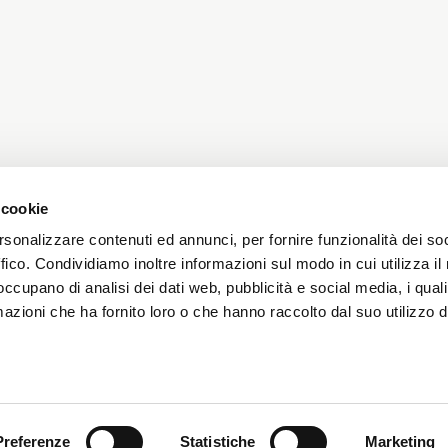
 cookie
rsonalizzare contenuti ed annunci, per fornire funzionalità dei so
ffico. Condividiamo inoltre informazioni sul modo in cui utilizza il 
 occupano di analisi dei dati web, pubblicità e social media, i qual
azioni che ha fornito loro o che hanno raccolto dal suo utilizzo d
A
SEGUICI
CONTATTACI
Via Tonale 4
23100 Sondrio, Italia
Preferenze
Statistiche
Marketing
info@tessutidisondrio.it