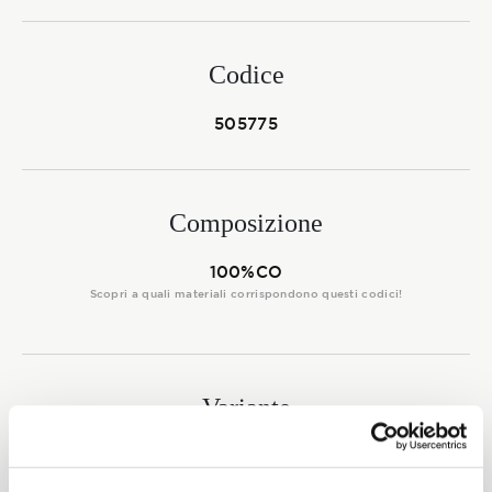
Membership
Codice
NOVITÀ
505775
Composizione
CONTATTI
100%CO
Scopri a quali materiali corrispondono questi codici!
Variante
0004