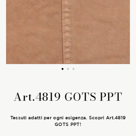
La Stagione Autunno/Inverno
La Stagione Primavera/Estate
Le sotto-collezioni
Le caratteristiche
SOSTENIBILITÀ
Art.4819 GOTS PPT
Heart for Earth
UpCycle
Tessuti adatti per ogni esigenza. Scopri Art.4819
GOTS PPT!
Certificazioni