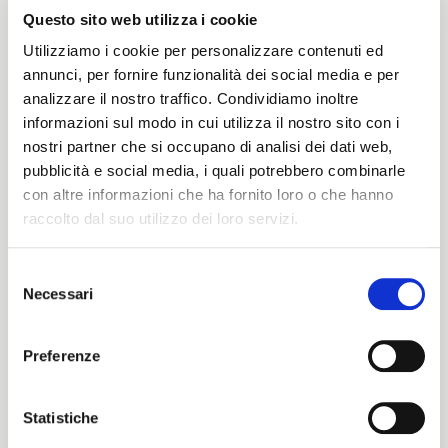
Questo sito web utilizza i cookie
Utilizziamo i cookie per personalizzare contenuti ed
Peso
annunci, per fornire funzionalità dei social media e per
analizzare il nostro traffico. Condividiamo inoltre
380 G/MLIN
informazioni sul modo in cui utilizza il nostro sito con i
nostri partner che si occupano di analisi dei dati web,
pubblicità e social media, i quali potrebbero combinarle
Altezza
con altre informazioni che ha fornito loro o che hanno
raccolto dal suo utilizzo dei loro servizi.
150/152 CM
Selezione
Necessari
del
ITALIANO
consenso
Istruzioni di lavaggio
ENGLISH
Preferenze
1ucJQ
Statistiche