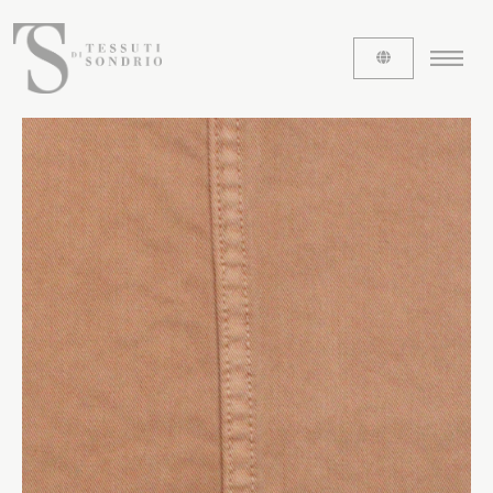
CHI SIAMO
Le etichette
La nostra storia
Lavora con noi
Share our fabrics
I TESSUTI