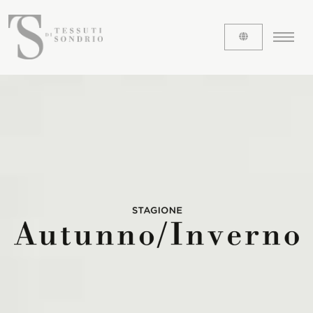
CHI SIAMO
Le etichette
La nostra storia
Lavora con noi
Share our fabrics
I TESSUTI