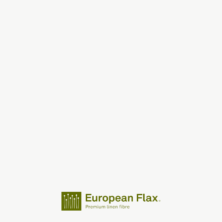
The season Fall/Winter
The season Spring/Summer
bunch
The characteristics
SUSTAINABILITY
Heart for Earth
UpCycle
Certifications