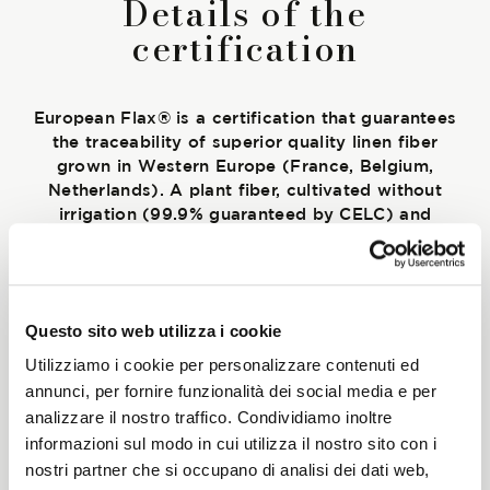
Details of the
Start together
certification
NEWS
European Flax® is a certification that guarantees
the traceability of superior quality linen fiber
grown in Western Europe (France, Belgium,
Netherlands). A plant fiber, cultivated without
irrigation (99.9% guaranteed by CELC) and
CONTACT US
without GMOs. European Flax® aims to meet
consumer expectations by highlighting the social
and environmental sustainability of linen, a natural,
local, and traceable fiber that is innovative and
Questo sito web utilizza i cookie
high-performing. European Flax® is a registered
trademark owned by the European Confederation
Utilizziamo i cookie per personalizzare contenuti ed
of Linen and Hemp (CELC).
annunci, per fornire funzionalità dei social media e per
analizzare il nostro traffico. Condividiamo inoltre
informazioni sul modo in cui utilizza il nostro sito con i
nostri partner che si occupano di analisi dei dati web,