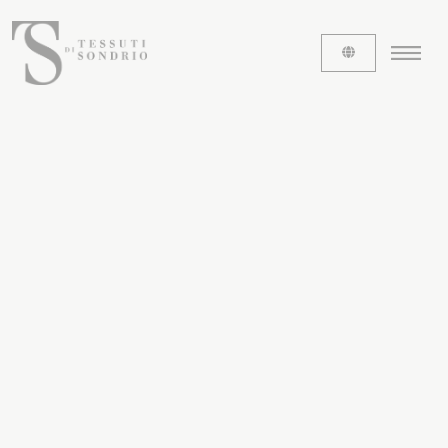
ABOUT US
The labels
Our history
Work with us
Share our fabrics
THE FABRICS