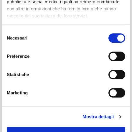
pubblicità e social media, i quali potrebbero combinarle
con altre informazioni che ha fornito loro o che hanno
raccolto dal suo utilizzo dei loro servizi.
Selezione
Necessari
del
ITALIANO
consenso
ENGLISH
Preferenze
Statistiche
Look for the symbol!
Marketing
When you receive one of our fabrics, whether
Mostra dettagli
shipped to you from our samplers, or from the
website, check for this certification in the
designated location!