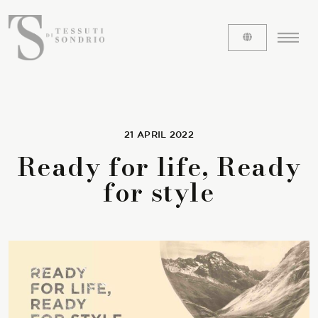
ABOUT US
21 APRIL 2022
Ready for life, Ready
The labels
for style
Our history
Work with us
Share our fabrics
THE FABRICS