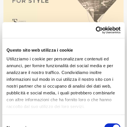
The season Fall/Winter
The season Spring/Summer
bunch
“Ready” is the casket in which the history, quality and
Questo sito web utilizza i cookie
The characteristics
beauty of our factory are enclosed. Once you open it,
you’ll discover an extraordinary world of ready-to-life
Utilizziamo i cookie per personalizzare contenuti ed
fabrics.
annunci, per fornire funzionalità dei social media e per
analizzare il nostro traffico. Condividiamo inoltre
SUSTAINABILITY
informazioni sul modo in cui utilizza il nostro sito con i
WATCH NOW
nostri partner che si occupano di analisi dei dati web,
Heart for Earth
pubblicità e social media, i quali potrebbero combinarle
con altre informazioni che ha fornito loro o che hanno
UpCycle
raccolto dal suo utilizzo dei loro servizi.
Certifications
Selezione