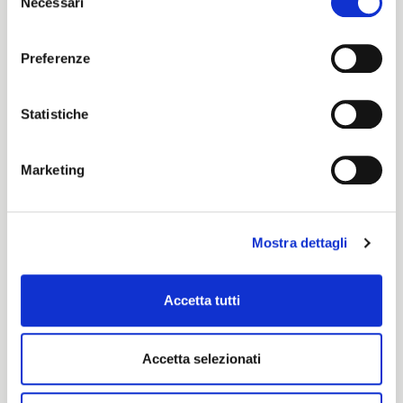
Necessari
Start together
del
ITALIANO
consenso
DOWNLOAD OUR APP!
ENGLISH
Preferenze
NEWS
Statistiche
FOLLOW US
Marketing
CONTACT US
CONTACT US
Mostra dettagli
Via Tonale 4
23100 Sondrio, Italia
Accetta tutti
info@tessutidisondrio.it
Phone 0342 200 367
Accetta selezionati
LEARN MORE ABOUT OUR PRODUCT