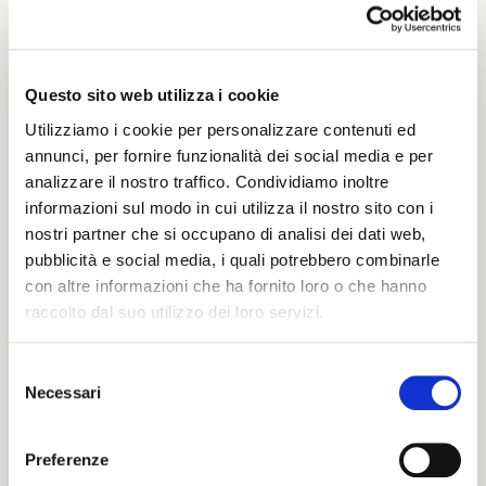
Weight
360 G/MLIN
Questo sito web utilizza i cookie
Utilizziamo i cookie per personalizzare contenuti ed
annunci, per fornire funzionalità dei social media e per
Height
analizzare il nostro traffico. Condividiamo inoltre
informazioni sul modo in cui utilizza il nostro sito con i
152/156 CM
nostri partner che si occupano di analisi dei dati web,
pubblicità e social media, i quali potrebbero combinarle
con altre informazioni che ha fornito loro o che hanno
raccolto dal suo utilizzo dei loro servizi.
Washing instructions
8obWd
Selezione
Necessari
del
ITALIANO
consenso
ENGLISH
Preferenze
Color cards