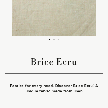
The season Fall/Winter
The season Spring/Summer
bunch
The characteristics
Brice Ecru
SUSTAINABILITY
Heart for Earth
Fabrics for every need. Discover Brice Ecru! A
UpCycle
unique fabric made from linen
Certifications