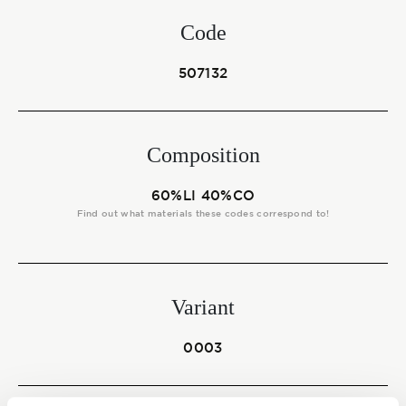
Start together
Code
507132
NEWS
Composition
CONTACT US
60%LI 40%CO
Find out what materials these codes correspond to!
Variant
0003