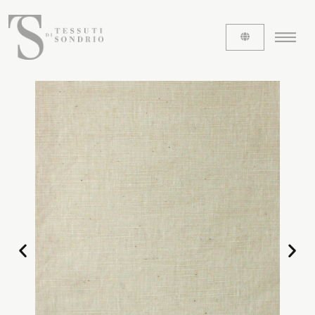
ABOUT US
The labels
Our history
Work with us
Share our fabrics
THE FABRICS