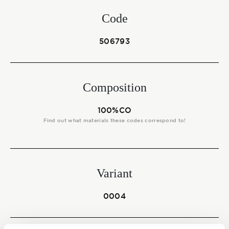
Start together
Code
506793
NEWS
Composition
CONTACT US
100%CO
Find out what materials these codes correspond to!
Variant
0004