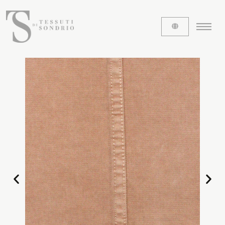
ABOUT US
The labels
Our history
Work with us
Share our fabrics
THE FABRICS