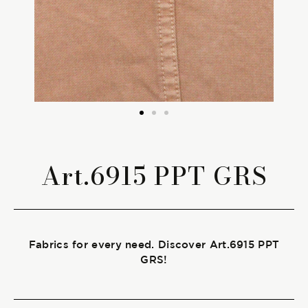
The season Fall/Winter
The season Spring/Summer
bunch
The characteristics
Art.6915 PPT GRS
SUSTAINABILITY
Heart for Earth
Fabrics for every need. Discover Art.6915 PPT
UpCycle
GRS!
Certifications