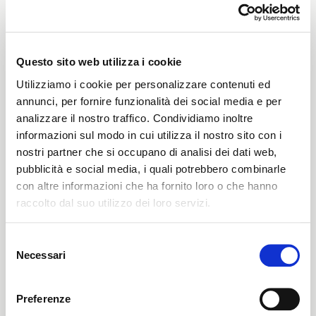
Weight
410 G/MLIN
Questo sito web utilizza i cookie
Utilizziamo i cookie per personalizzare contenuti ed
annunci, per fornire funzionalità dei social media e per
Height
analizzare il nostro traffico. Condividiamo inoltre
informazioni sul modo in cui utilizza il nostro sito con i
150/154 CM
nostri partner che si occupano di analisi dei dati web,
pubblicità e social media, i quali potrebbero combinarle
con altre informazioni che ha fornito loro o che hanno
raccolto dal suo utilizzo dei loro servizi.
Washing instructions
1ucJQ
Selezione
Necessari
del
ITALIANO
consenso
ENGLISH
Preferenze
Color cards