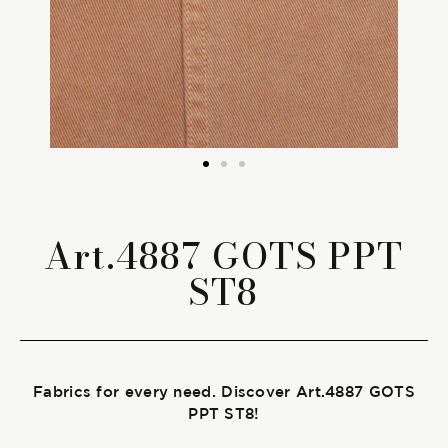
The season Fall/Winter
The season Spring/Summer
bunch
The characteristics
Art.4887 GOTS PPT
ST8
SUSTAINABILITY
Heart for Earth
UpCycle
Fabrics for every need. Discover Art.4887 GOTS
Certifications
PPT ST8!