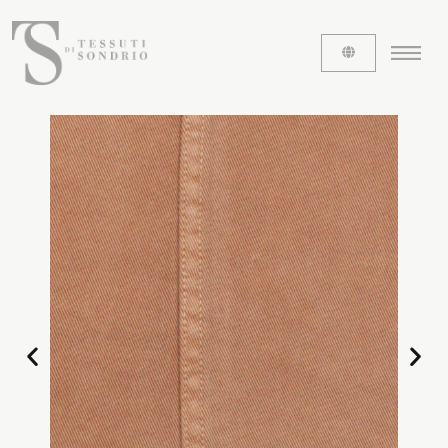
ABOUT US
The labels
Our history
Work with us
Share our fabrics
THE FABRICS