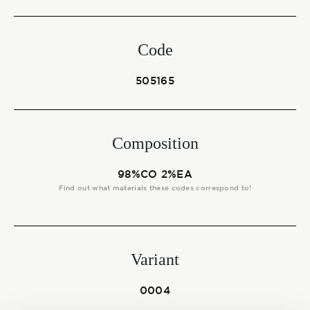
Start together
Code
NEWS
505165
Composition
CONTACT US
98%CO 2%EA
Find out what materials these codes correspond to!
Variant
0004