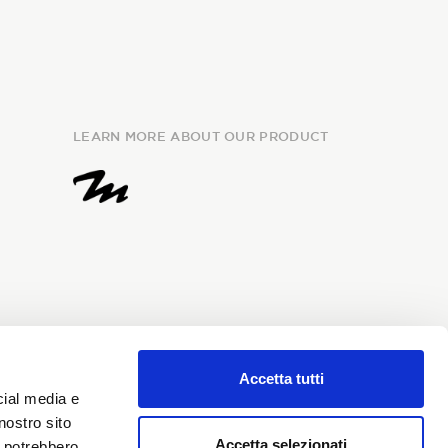
LEARN MORE ABOUT OUR PRODUCT
Accetta tutti
e
information
and I give my
cial media e
my personal data for the
nostro sito
i Sondrio newsletter.
Accetta selezionati
i potrebbero