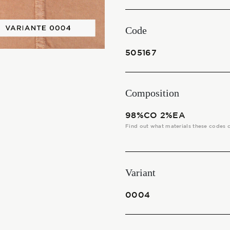
THE FABRICS
Code
The season Fall/Winter
505167
The season Spring/Summer
bunch
Composition
The characteristics
98%CO 2%EA
Find out what materials these codes 
SUSTAINABILITY
Variant
Heart for Earth
0004
UpCycle
Certifications