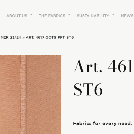
ABOUT US
THE FABRICS
SUSTAINABILITY
NEWS
MER 23/24
» ART. 4617 GOTS PPT ST6
ABOUT US
Art. 46
The labels
ST6
Our history
Work with us
Share our fabrics
Fabrics for every need.