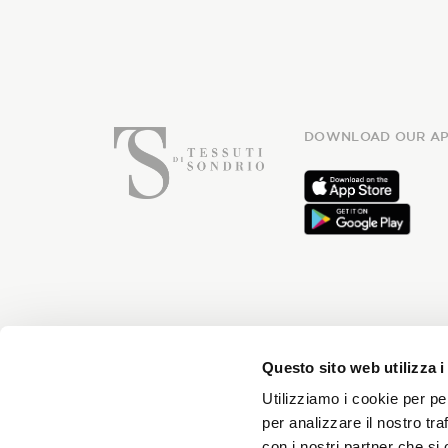
DOWNLOAD OUR AP
Subsc
Questo sito web utilizza i
Utilizziamo i cookie per pe
per analizzare il nostro tra
con i nostri partner che si