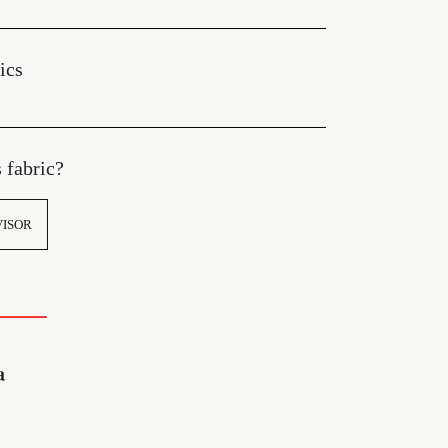
ics
s fabric?
VISOR