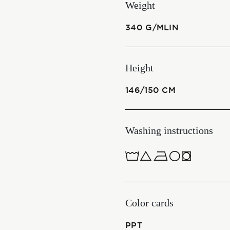
Weight
Start together
340 G/MLIN
NEWS
Height
146/150 CM
CONTACT US
Washing instructions
ITALIANO
1ucQJ
ENGLISH
Color cards
PPT