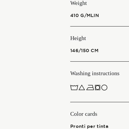
Weight
Start together
410 G/MLIN
NEWS
Height
146/150 CM
CONTACT US
Washing instructions
ITALIANO
1ucJQ
ENGLISH
Color cards
Pronti per tinta