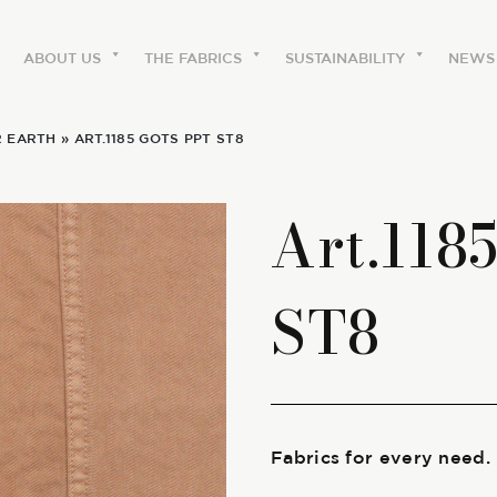
ABOUT US
THE FABRICS
SUSTAINABILITY
NEWS
R EARTH
» ART.1185 GOTS PPT ST8
ABOUT US
Art.11
The labels
ST8
Our history
Work with us
Share our fabrics
Fabrics for every need.