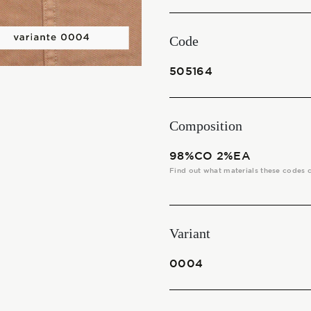
THE FABRICS
Code
The season Fall/Winter
505164
The season Spring/Summer
bunch
Composition
The characteristics
98%CO 2%EA
Find out what materials these codes 
SUSTAINABILITY
Variant
Heart for Earth
0004
UpCycle
Certifications