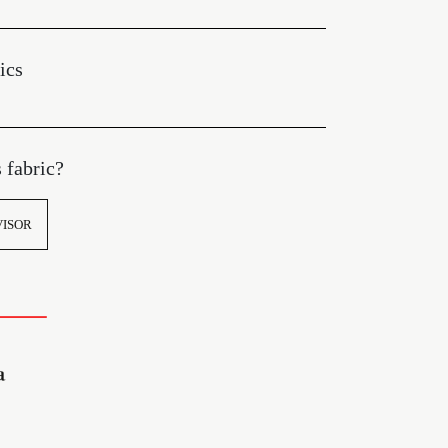
ics
s fabric?
VISOR