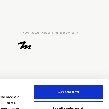
LEARN MORE ABOUT OUR PRODUCT
Accetta tutti
e
information
and I give my
cial media e
my personal data for the
nostro sito
i Sondrio newsletter.
Accetta selezionati
i potrebbero