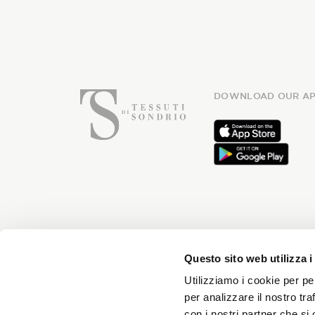
DOWNLOAD OUR AP
Subsc
Questo sito web utilizza i
Utilizziamo i cookie per pe
per analizzare il nostro tra
con i nostri partner che si