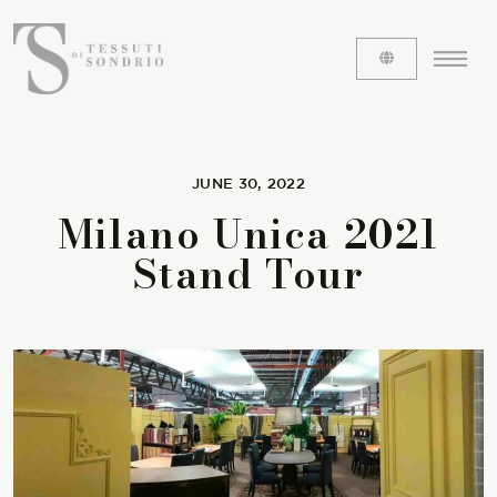
JUNE 30, 2022
ABOUT US
Milano Unica 2021
The labels
Stand Tour
Our history
Work with us
Share our fabrics
THE FABRICS