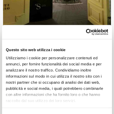
The season Fall/Winter
The season Spring/Summer
bunch
A virtual tour of our stand in Fiera Milano Unica 2021,
where we presented our new collection.
The characteristics
Questo sito web utilizza i cookie
Utilizziamo i cookie per personalizzare contenuti ed
annunci, per fornire funzionalità dei social media e per
SUSTAINABILITY
analizzare il nostro traffico. Condividiamo inoltre
informazioni sul modo in cui utilizza il nostro sito con i
nostri partner che si occupano di analisi dei dati web,
Heart for Earth
pubblicità e social media, i quali potrebbero combinarle
UpCycle
con altre informazioni che ha fornito loro o che hanno
raccolto dal suo utilizzo dei loro servizi.
Certifications