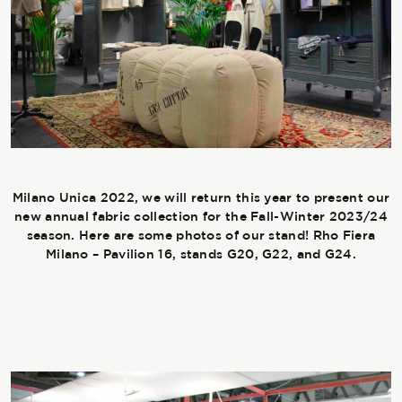
The season Fall/Winter
The season Spring/Summer
bunch
The characteristics
Milano Unica 2022, we will return this year to present our
new annual fabric collection for the Fall-Winter 2023/24
season. Here are some photos of our stand! Rho Fiera
SUSTAINABILITY
Milano – Pavilion 16, stands G20, G22, and G24.
Heart for Earth
UpCycle
Certifications