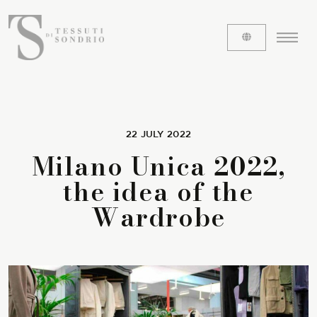
ABOUT US
22 JULY 2022
Milano Unica 2022,
The labels
the idea of the
Our history
Wardrobe
Work with us
Share our fabrics
THE FABRICS