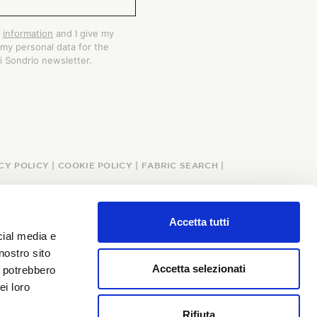
e
information
and I give my
my personal data for the
i Sondrio newsletter.
CY POLICY
|
COOKIE POLICY
|
FABRIC SEARCH
|
Y
Accetta tutti
cial media e
nostro sito
Accetta selezionati
i potrebbero
ei loro
Rifiuta