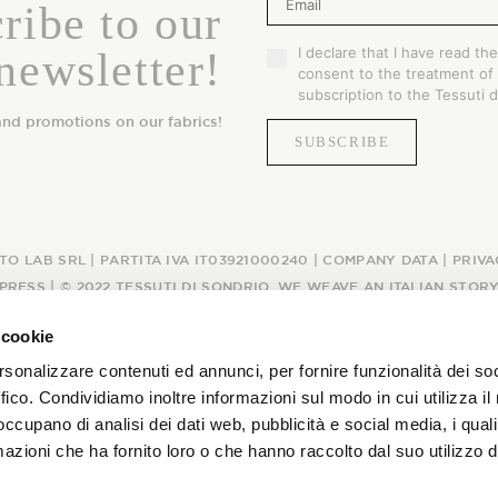
ribe to our
ITALIANO
THE FABRICS
I declare that I have read th
newsletter!
ENGLISH
consent to the treatment of 
The season Fall/Winter
subscription to the Tessuti d
and promotions on our fabrics!
The season Spring/Summer
bunch
The characteristics
TO LAB SRL | PARTITA IVA IT03921000240 |
COMPANY DATA
|
PRIVA
PRESS
| © 2022 TESSUTI DI SONDRIO. WE WEAVE AN ITALIAN STOR
SUSTAINABILITY
 cookie
rsonalizzare contenuti ed annunci, per fornire funzionalità dei so
Heart for Earth
ffico. Condividiamo inoltre informazioni sul modo in cui utilizza il 
 occupano di analisi dei dati web, pubblicità e social media, i qual
UpCycle
azioni che ha fornito loro o che hanno raccolto dal suo utilizzo d
Certifications