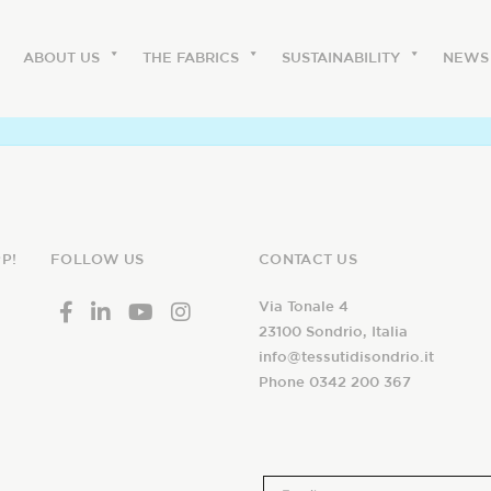
ABOUT US
THE FABRICS
SUSTAINABILITY
NEWS
ABOUT US
P!
FOLLOW US
CONTACT US
The labels
Via Tonale 4
Our history
23100 Sondrio, Italia
Work with us
info@tessutidisondrio.it
Phone 0342 200 367
Share our fabrics