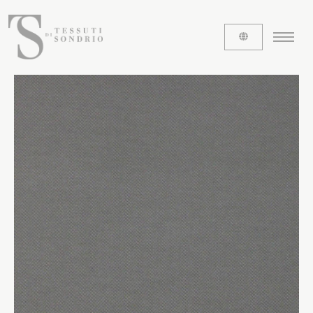
CHI SIAMO
Le etichette
La nostra storia
Lavora con noi
Share our fabrics
I TESSUTI