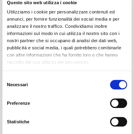
Questo sito web utilizza i cookie
Peso
Utilizziamo i cookie per personalizzare contenuti ed
annunci, per fornire funzionalità dei social media e per
420 G/MLIN
analizzare il nostro traffico. Condividiamo inoltre
informazioni sul modo in cui utilizza il nostro sito con i
nostri partner che si occupano di analisi dei dati web,
pubblicità e social media, i quali potrebbero combinarle
Altezza
con altre informazioni che ha fornito loro o che hanno
raccolto dal suo utilizzo dei loro servizi.
146/150CM
Selezione
Necessari
del
ITALIANO
Istruzioni di lavaggio
consenso
ENGLISH
Preferenze
8obWd
Statistiche
Cartella Colore