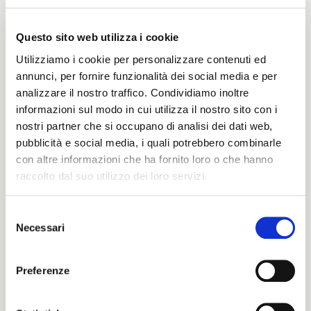
Questo sito web utilizza i cookie
Peso
Utilizziamo i cookie per personalizzare contenuti ed
390 G/MLIN
annunci, per fornire funzionalità dei social media e per
analizzare il nostro traffico. Condividiamo inoltre
informazioni sul modo in cui utilizza il nostro sito con i
nostri partner che si occupano di analisi dei dati web,
Altezza
pubblicità e social media, i quali potrebbero combinarle
con altre informazioni che ha fornito loro o che hanno
144/148 CM
raccolto dal suo utilizzo dei loro servizi.
Selezione
Istruzioni di lavaggio
Necessari
del
ITALIANO
consenso
8obWd
ENGLISH
Preferenze