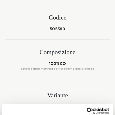
Membership
Codice
NOVITÀ
505580
Composizione
CONTATTI
100%CO
Scopri a quali materiali corrispondono questi codici!
Variante
3337