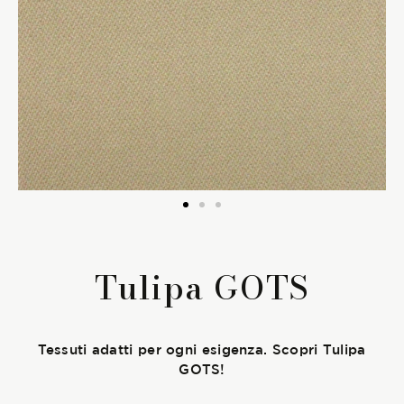
La Stagione Autunno/Inverno
La Stagione Primavera/Estate
Le sotto-collezioni
Le caratteristiche
SOSTENIBILITÀ
Tulipa GOTS
Heart for Earth
UpCycle
Tessuti adatti per ogni esigenza. Scopri Tulipa
GOTS!
Certificazioni