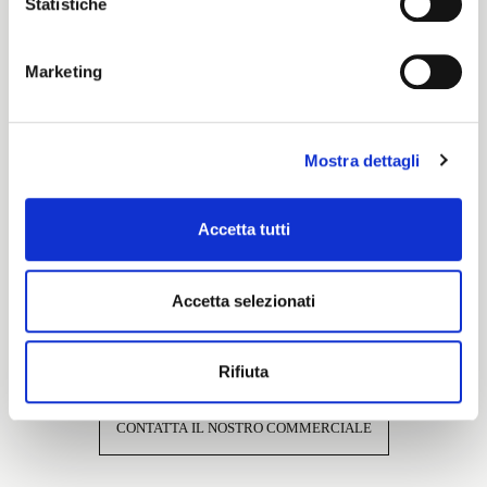
Statistiche
Cartella Colore
Elite
Marketing
Caratteristiche e certificazioni
Mostra dettagli
Accetta tutti
Accetta selezionati
Interessato a questo tessuto?
Rifiuta
CONTATTA IL NOSTRO COMMERCIALE