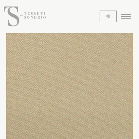
CHI SIAMO
Le etichette
La nostra storia
Lavora con noi
Share our fabrics
I TESSUTI