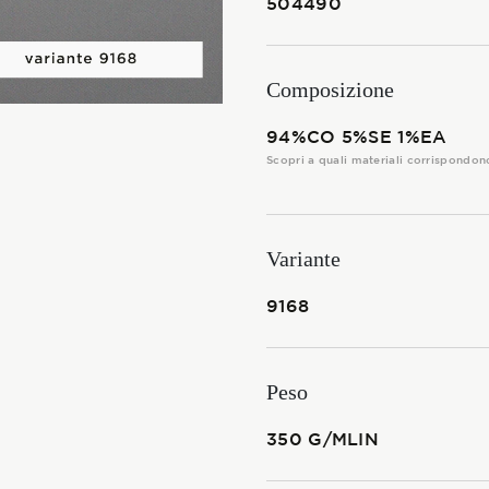
504490
I TESSUTI
La Stagione Autunno/Inverno
Composizione
La Stagione Primavera/Estate
94%CO 5%SE 1%EA
Scopri a quali materiali corrispondon
Le sotto-collezioni
Le caratteristiche
Variante
9168
SOSTENIBILITÀ
Heart for Earth
Peso
UpCycle
350 G/MLIN
Certificazioni