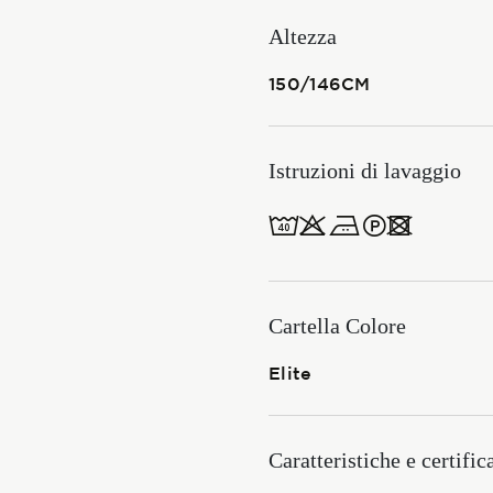
Membership
Altezza
150/146CM
NOVITÀ
Istruzioni di lavaggio
8obWd
CONTATTI
ITALIANO
ENGLISH
Cartella Colore
Elite
Caratteristiche e certific