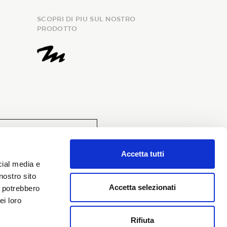
SCOPRI DI PIU SUL NOSTRO
PRODOTTO
evuta, fornisco il consenso al
Accetta tutti
onali e richiedo l’iscrizione alla
cial media e
nostro sito
Accetta selezionati
i potrebbero
ei loro
Rifiuta