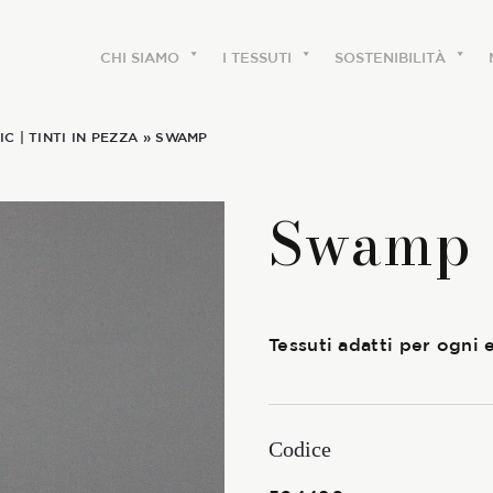
CHI SIAMO
I TESSUTI
SOSTENIBILITÀ
IC
|
TINTI IN PEZZA
» SWAMP
CHI SIAMO
Swamp
Le etichette
La nostra storia
Tessuti adatti per ogni
Lavora con noi
Share our fabrics
Codice