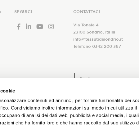
A
SEGUICI
CONTATTACI
Via Tonale 4
23100 Sondrio, Italia
info@tessutidisondrio.it
Telefono 0342 200 367
 alla nostra
 cookie
A seguito dell’
informativa
ric
newsletter!
trattamento dei miei dati pers
rsonalizzare contenuti ed annunci, per fornire funzionalità dei so
newsletter aziendale
ffico. Condividiamo inoltre informazioni sul modo in cui utilizza il 
promozioni sui nostri tessuti!
 occupano di analisi dei dati web, pubblicità e social media, i qual
azioni che ha fornito loro o che hanno raccolto dal suo utilizzo d