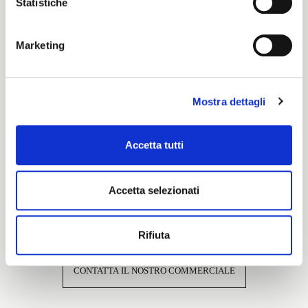
Statistiche
Cartella Colore
Elite
Marketing
Caratteristiche e certificazioni
Mostra dettagli
Accetta tutti
Accetta selezionati
Interessato a questo tessuto?
Rifiuta
CONTATTA IL NOSTRO COMMERCIALE