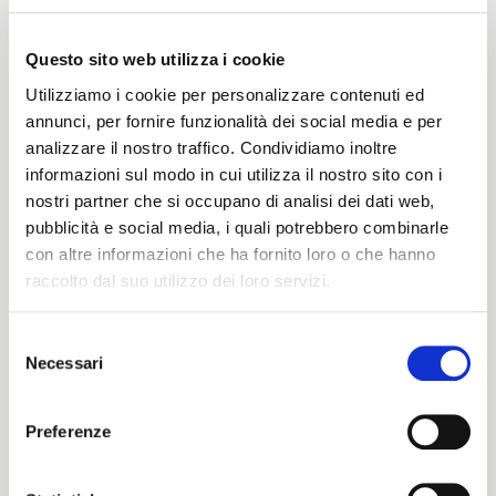
Questo sito web utilizza i cookie
Peso
Utilizziamo i cookie per personalizzare contenuti ed
290 G/MLIN
annunci, per fornire funzionalità dei social media e per
analizzare il nostro traffico. Condividiamo inoltre
informazioni sul modo in cui utilizza il nostro sito con i
nostri partner che si occupano di analisi dei dati web,
Altezza
pubblicità e social media, i quali potrebbero combinarle
con altre informazioni che ha fornito loro o che hanno
145/150 CM
raccolto dal suo utilizzo dei loro servizi.
Selezione
Istruzioni di lavaggio
Necessari
del
ITALIANO
consenso
8obWd
ENGLISH
Preferenze