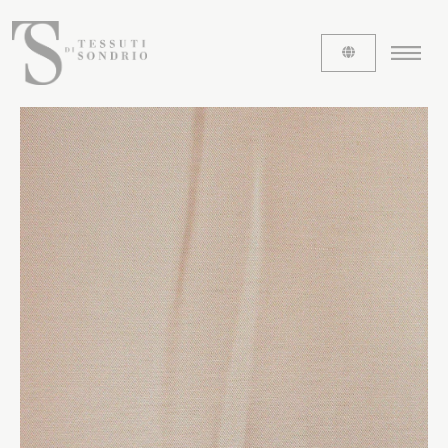
CHI SIAMO
Le etichette
La nostra storia
Lavora con noi
Share our fabrics
I TESSUTI