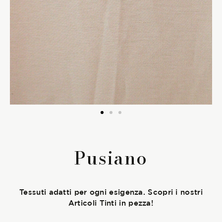
La Stagione Autunno/Inverno
La Stagione Primavera/Estate
Le sotto-collezioni
Le caratteristiche
SOSTENIBILITÀ
Pusiano
Heart for Earth
UpCycle
Tessuti adatti per ogni esigenza. Scopri i nostri
Articoli Tinti in pezza!
Certificazioni