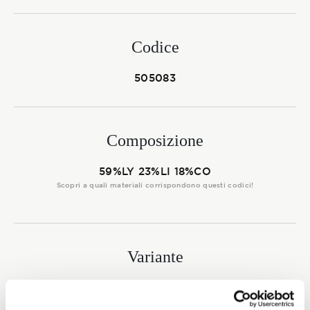
Membership
Codice
NOVITÀ
505083
Composizione
CONTATTI
59%LY 23%LI 18%CO
Scopri a quali materiali corrispondono questi codici!
Variante
7353