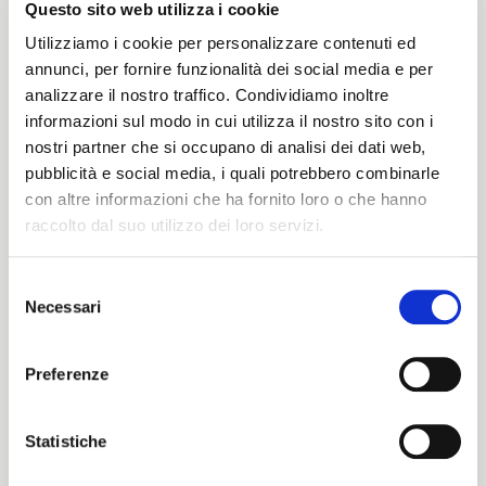
Questo sito web utilizza i cookie
Peso
Utilizziamo i cookie per personalizzare contenuti ed
annunci, per fornire funzionalità dei social media e per
345 G/MLIN
analizzare il nostro traffico. Condividiamo inoltre
informazioni sul modo in cui utilizza il nostro sito con i
nostri partner che si occupano di analisi dei dati web,
pubblicità e social media, i quali potrebbero combinarle
Altezza
con altre informazioni che ha fornito loro o che hanno
raccolto dal suo utilizzo dei loro servizi.
150/154 CM
Selezione
Necessari
del
ITALIANO
Istruzioni di lavaggio
consenso
ENGLISH
Preferenze
8obWd
Statistiche
Cartella Colore