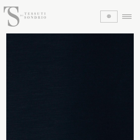
CHI SIAMO
Le etichette
La nostra storia
Lavora con noi
Share our fabrics
I TESSUTI