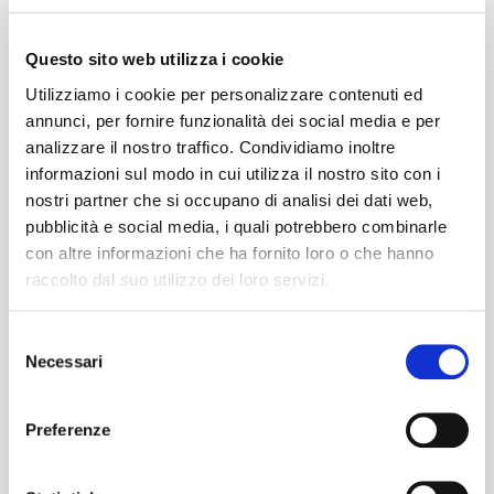
Questo sito web utilizza i cookie
Peso
Utilizziamo i cookie per personalizzare contenuti ed
280 G/MLIN
annunci, per fornire funzionalità dei social media e per
analizzare il nostro traffico. Condividiamo inoltre
informazioni sul modo in cui utilizza il nostro sito con i
nostri partner che si occupano di analisi dei dati web,
Altezza
pubblicità e social media, i quali potrebbero combinarle
con altre informazioni che ha fornito loro o che hanno
135/140 CM
raccolto dal suo utilizzo dei loro servizi.
Selezione
Istruzioni di lavaggio
Necessari
del
ITALIANO
consenso
8obWd
ENGLISH
Preferenze