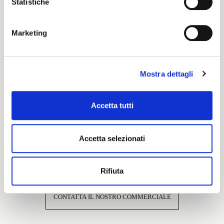
Statistiche
Cartella Colore
Cotone
Marketing
Caratteristiche e certificazioni
Mostra dettagli
Accetta tutti
Accetta selezionati
Interessato a questo tessuto?
Rifiuta
CONTATTA IL NOSTRO COMMERCIALE