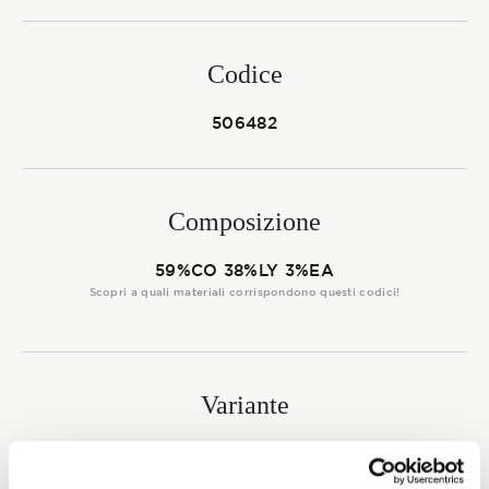
Membership
Codice
NOVITÀ
506482
Composizione
CONTATTI
59%CO 38%LY 3%EA
Scopri a quali materiali corrispondono questi codici!
Variante
5889