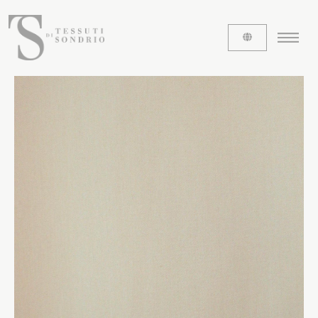
CHI SIAMO
Le etichette
La nostra storia
Lavora con noi
Share our fabrics
I TESSUTI