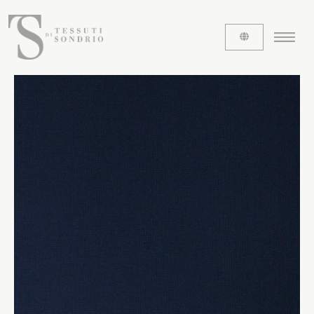
CHI SIAMO
Le etichette
La nostra storia
Lavora con noi
Share our fabrics
I TESSUTI