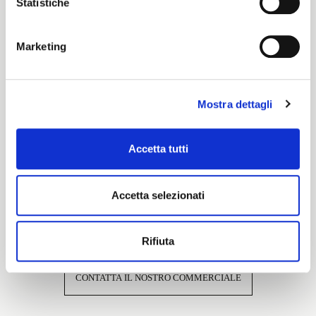
Statistiche
Cartella Colore
Elite
Marketing
Caratteristiche e certificazioni
Mostra dettagli
Accetta tutti
Accetta selezionati
Interessato a questo tessuto?
Rifiuta
CONTATTA IL NOSTRO COMMERCIALE