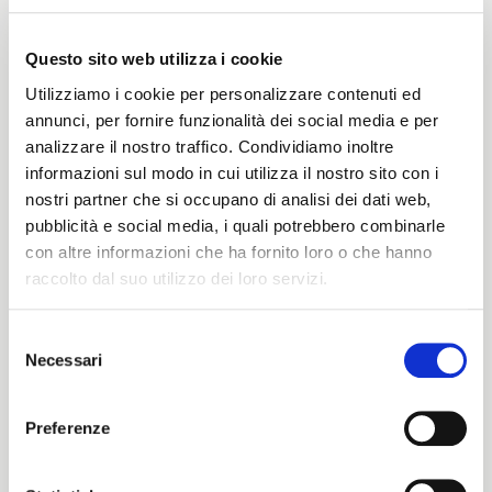
Questo sito web utilizza i cookie
Peso
Utilizziamo i cookie per personalizzare contenuti ed
360 G/MLIN
annunci, per fornire funzionalità dei social media e per
analizzare il nostro traffico. Condividiamo inoltre
informazioni sul modo in cui utilizza il nostro sito con i
nostri partner che si occupano di analisi dei dati web,
Altezza
pubblicità e social media, i quali potrebbero combinarle
con altre informazioni che ha fornito loro o che hanno
146/152 CM
raccolto dal suo utilizzo dei loro servizi.
Selezione
Istruzioni di lavaggio
Necessari
del
ITALIANO
consenso
8obWd
ENGLISH
Preferenze