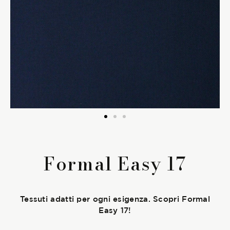
La Stagione Autunno/Inverno
La Stagione Primavera/Estate
Le sotto-collezioni
Le caratteristiche
SOSTENIBILITÀ
Formal Easy 17
Heart for Earth
UpCycle
Tessuti adatti per ogni esigenza. Scopri Formal
Easy 17!
Certificazioni