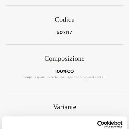
Membership
Codice
NOVITÀ
507117
Composizione
CONTATTI
100%CO
Scopri a quali materiali corrispondono questi codici!
Variante
5663