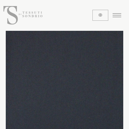
CHI SIAMO
Le etichette
La nostra storia
Lavora con noi
Share our fabrics
I TESSUTI