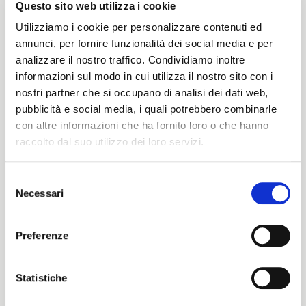
Questo sito web utilizza i cookie
Peso
Utilizziamo i cookie per personalizzare contenuti ed
annunci, per fornire funzionalità dei social media e per
410 G/MLIN
analizzare il nostro traffico. Condividiamo inoltre
informazioni sul modo in cui utilizza il nostro sito con i
nostri partner che si occupano di analisi dei dati web,
pubblicità e social media, i quali potrebbero combinarle
Altezza
con altre informazioni che ha fornito loro o che hanno
raccolto dal suo utilizzo dei loro servizi.
150/146CM
Selezione
Necessari
del
ITALIANO
Istruzioni di lavaggio
consenso
ENGLISH
Preferenze
8obWd
Statistiche
Cartella Colore