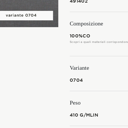
491402
I TESSUTI
La Stagione Autunno/Inverno
Composizione
La Stagione Primavera/Estate
100%CO
Scopri a quali materiali corrispondon
Le sotto-collezioni
Le caratteristiche
Variante
0704
SOSTENIBILITÀ
Heart for Earth
Peso
UpCycle
410 G/MLIN
Certificazioni