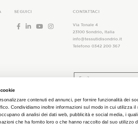
A
SEGUICI
CONTATTACI
Via Tonale 4
23100 Sondrio, Italia
info@tessutidisondrio.it
Telefono 0342 200 367
 alla nostra
 cookie
A seguito dell’
informativa
ric
newsletter!
trattamento dei miei dati pers
rsonalizzare contenuti ed annunci, per fornire funzionalità dei so
newsletter aziendale
ffico. Condividiamo inoltre informazioni sul modo in cui utilizza il 
promozioni sui nostri tessuti!
 occupano di analisi dei dati web, pubblicità e social media, i qual
azioni che ha fornito loro o che hanno raccolto dal suo utilizzo d