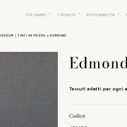
CHI SIAMO
I TESSUTI
SOSTENIBILITÀ
ISSEUR
|
TINTI IN PEZZA
» EDMOND
CHI SIAMO
Edmon
Le etichette
La nostra storia
Tessuti adatti per ogni
Lavora con noi
Share our fabrics
Codice