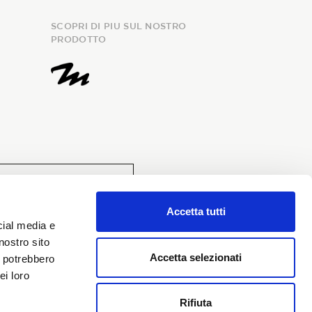
SCOPRI DI PIU SUL NOSTRO
PRODOTTO
evuta, fornisco il consenso al
Accetta tutti
onali e richiedo l’iscrizione alla
cial media e
nostro sito
Accetta selezionati
i potrebbero
ei loro
Rifiuta