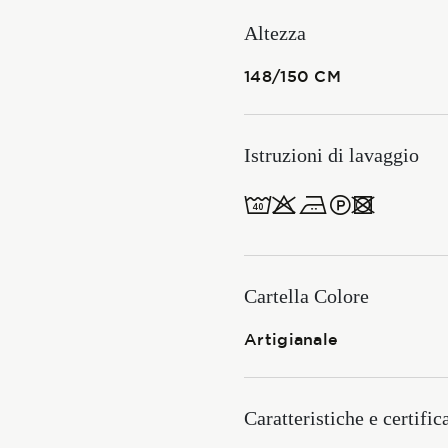
Membership
Altezza
148/150 CM
NOVITÀ
Istruzioni di lavaggio
8obWd
CONTATTI
ITALIANO
ENGLISH
Cartella Colore
Artigianale
Caratteristiche e certific