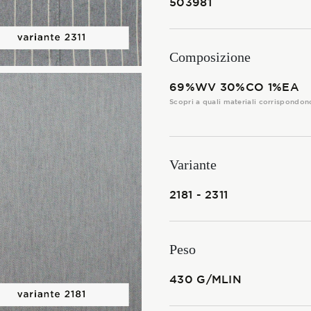
503981
I TESSUTI
La Stagione Autunno/Inverno
Composizione
La Stagione Primavera/Estate
69%WV 30%CO 1%EA
Scopri a quali materiali corrispondon
Le sotto-collezioni
Le caratteristiche
Variante
2181 - 2311
SOSTENIBILITÀ
Heart for Earth
Peso
UpCycle
430 G/MLIN
Certificazioni