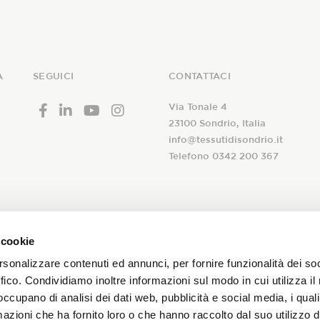
A
SEGUICI
CONTATTACI
Via Tonale 4
23100 Sondrio, Italia
info@tessutidisondrio.it
Telefono 0342 200 367
 alla nostra
 cookie
A seguito dell’
informativa
ric
newsletter!
rsonalizzare contenuti ed annunci, per fornire funzionalità dei so
trattamento dei miei dati pers
ffico. Condividiamo inoltre informazioni sul modo in cui utilizza il 
newsletter aziendale
 occupano di analisi dei dati web, pubblicità e social media, i qual
promozioni sui nostri tessuti!
azioni che ha fornito loro o che hanno raccolto dal suo utilizzo d