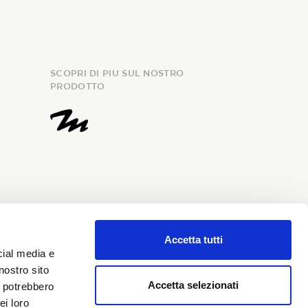
SCOPRI DI PIU SUL NOSTRO
PRODOTTO
Accetta tutti
evuta, fornisco il consenso al
cial media e
onali e richiedo l’iscrizione alla
nostro sito
Accetta selezionati
i potrebbero
ei loro