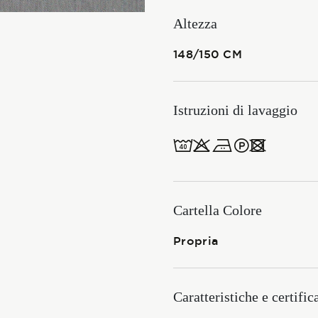
Membership
Altezza
148/150 CM
NOVITÀ
Istruzioni di lavaggio
8obWd
CONTATTI
ITALIANO
Cartella Colore
ENGLISH
Propria
Caratteristiche e certific