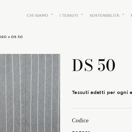
CHI SIAMO
I TESSUTI
SOSTENIBILITÀ
SSO
» DS 50
CHI SIAMO
DS 50
Le etichette
La nostra storia
Tessuti adatti per ogni 
Lavora con noi
Share our fabrics
Codice