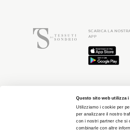
SCARICA LA NOSTR
APP
Iscriviti
Questo sito web utilizza i
Utilizziamo i cookie per pe
per analizzare il nostro tra
con i nostri partner che si
Riceverai news ogni mese e 
combinarle con altre inform