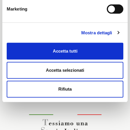
Marketing
Cotone
Mostra dettagli
Caratteristiche e certificazioni
Accetta tutti
Interessato a questo tessuto?
Accetta selezionati
CONTATTA IL NOSTRO COMMERCIALE
Rifiuta