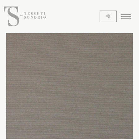
CHI SIAMO
Le etichette
La nostra storia
Lavora con noi
Share our fabrics
I TESSUTI