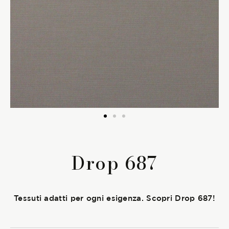
La Stagione Autunno/Inverno
La Stagione Primavera/Estate
Le sotto-collezioni
Le caratteristiche
SOSTENIBILITÀ
Drop 687
Heart for Earth
UpCycle
Tessuti adatti per ogni esigenza. Scopri Drop 687!
Certificazioni