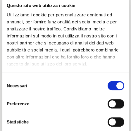
Questo sito web utilizza i cookie
Peso
Utilizziamo i cookie per personalizzare contenuti ed
annunci, per fornire funzionalità dei social media e per
390 G/MLIN
analizzare il nostro traffico. Condividiamo inoltre
informazioni sul modo in cui utilizza il nostro sito con i
nostri partner che si occupano di analisi dei dati web,
Altezza
pubblicità e social media, i quali potrebbero combinarle
con altre informazioni che ha fornito loro o che hanno
148/150 CM
raccolto dal suo utilizzo dei loro servizi.
Selezione
Necessari
del
Istruzioni di lavaggio
ITALIANO
consenso
ENGLISH
8obWd
Preferenze
Statistiche
Cartella Colore