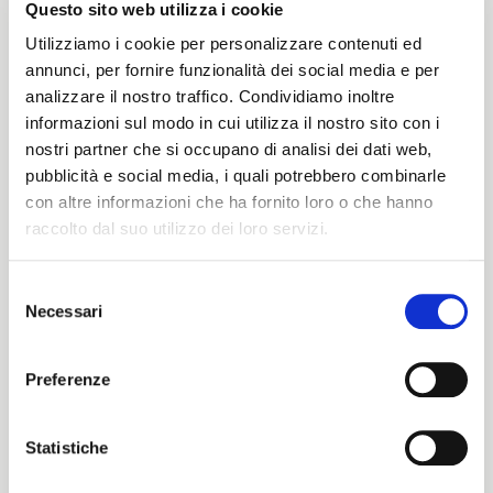
Questo sito web utilizza i cookie
Peso
Utilizziamo i cookie per personalizzare contenuti ed
annunci, per fornire funzionalità dei social media e per
410 G/MLIN
analizzare il nostro traffico. Condividiamo inoltre
informazioni sul modo in cui utilizza il nostro sito con i
nostri partner che si occupano di analisi dei dati web,
pubblicità e social media, i quali potrebbero combinarle
Altezza
con altre informazioni che ha fornito loro o che hanno
raccolto dal suo utilizzo dei loro servizi.
143/148CM
Selezione
Necessari
del
ITALIANO
Istruzioni di lavaggio
consenso
ENGLISH
Preferenze
8obWd
Statistiche
Cartella Colore