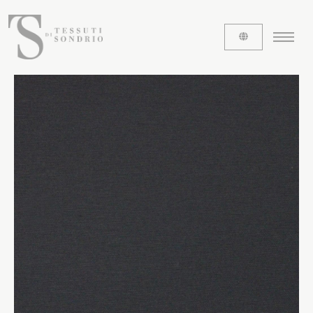
CHI SIAMO
Le etichette
La nostra storia
Lavora con noi
Share our fabrics
I TESSUTI