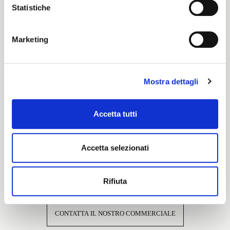
Statistiche
Cartella Colore
Marketing
Pronti per Tinta
Mostra dettagli
Caratteristiche e certificazioni
Accetta tutti
Accetta selezionati
Interessato a questo tessuto?
Rifiuta
CONTATTA IL NOSTRO COMMERCIALE