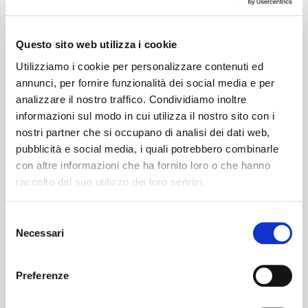
Questo sito web utilizza i cookie
Peso
Utilizziamo i cookie per personalizzare contenuti ed
annunci, per fornire funzionalità dei social media e per
260 G/MLIN
analizzare il nostro traffico. Condividiamo inoltre
informazioni sul modo in cui utilizza il nostro sito con i
nostri partner che si occupano di analisi dei dati web,
Altezza
pubblicità e social media, i quali potrebbero combinarle
con altre informazioni che ha fornito loro o che hanno
140/144 CM
raccolto dal suo utilizzo dei loro servizi.
Selezione
Necessari
del
Istruzioni di lavaggio
ITALIANO
consenso
1ucQJ
ENGLISH
Preferenze