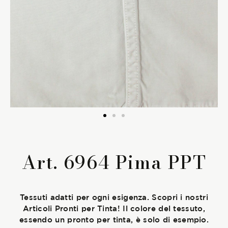
La Stagione Autunno/Inverno
La Stagione Primavera/Estate
Le sotto-collezioni
Le caratteristiche
SOSTENIBILITÀ
Art. 6964 Pima PPT
Heart for Earth
UpCycle
Tessuti adatti per ogni esigenza. Scopri i nostri
Articoli Pronti per Tinta! Il colore del tessuto,
Certificazioni
essendo un pronto per tinta, è solo di esempio.