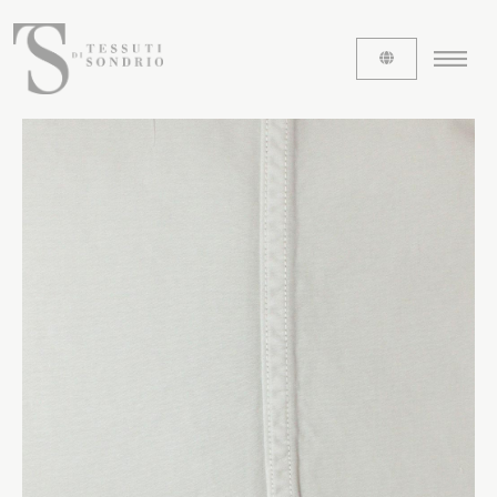
CHI SIAMO
Le etichette
La nostra storia
Lavora con noi
Share our fabrics
I TESSUTI