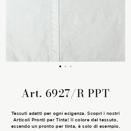
La Stagione Autunno/Inverno
La Stagione Primavera/Estate
Le sotto-collezioni
Le caratteristiche
SOSTENIBILITÀ
Art. 6927/R PPT
Heart for Earth
UpCycle
Tessuti adatti per ogni esigenza. Scopri i nostri
Articoli Pronti per Tinta! Il colore del tessuto,
Certificazioni
essendo un pronto per tinta, è solo di esempio.