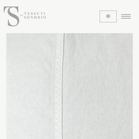
CHI SIAMO
Le etichette
La nostra storia
Lavora con noi
Share our fabrics
I TESSUTI