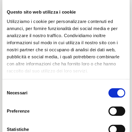
Questo sito web utilizza i cookie
Utilizziamo i cookie per personalizzare contenuti ed
Peso
annunci, per fornire funzionalità dei social media e per
analizzare il nostro traffico. Condividiamo inoltre
335 G/MLIN
informazioni sul modo in cui utilizza il nostro sito con i
nostri partner che si occupano di analisi dei dati web,
pubblicità e social media, i quali potrebbero combinarle
Altezza
con altre informazioni che ha fornito loro o che hanno
raccolto dal suo utilizzo dei loro servizi.
136/140 CM
Selezione
Necessari
del
ITALIANO
consenso
Istruzioni di lavaggio
ENGLISH
Preferenze
1ucQJ
Statistiche