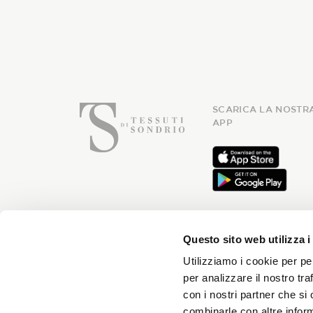
SCARICA LA NOSTR
APP
Questo sito web utilizza i
Utilizziamo i cookie per pe
Iscriviti
per analizzare il nostro tra
con i nostri partner che si
combinarle con altre inform