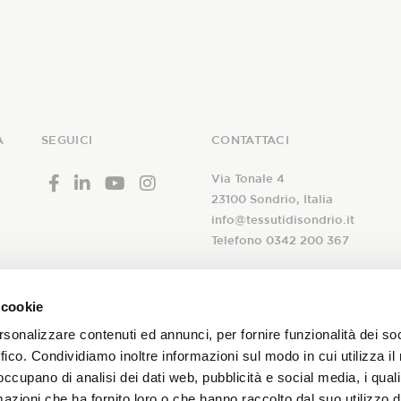
A
SEGUICI
CONTATTACI
Via Tonale 4
23100 Sondrio, Italia
info@tessutidisondrio.it
Telefono 0342 200 367
 cookie
rsonalizzare contenuti ed annunci, per fornire funzionalità dei so
 alla nostra
ffico. Condividiamo inoltre informazioni sul modo in cui utilizza il 
A seguito dell’
informativa
ric
newsletter!
 occupano di analisi dei dati web, pubblicità e social media, i qual
trattamento dei miei dati pers
azioni che ha fornito loro o che hanno raccolto dal suo utilizzo d