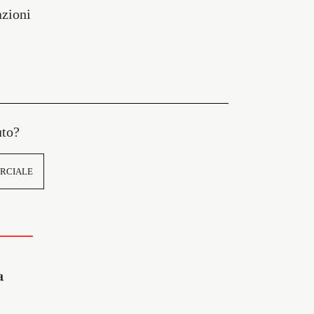
azioni
uto?
RCIALE