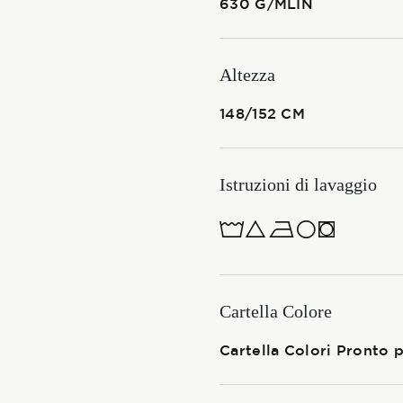
630 G/MLIN
Membership
Altezza
NOVITÀ
148/152 CM
Istruzioni di lavaggio
CONTATTI
1ucQJ
ITALIANO
ENGLISH
Cartella Colore
Cartella Colori Pronto p