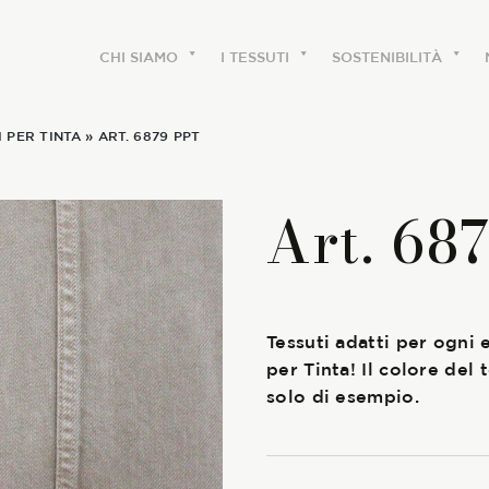
CHI SIAMO
I TESSUTI
SOSTENIBILITÀ
 PER TINTA
» ART. 6879 PPT
CHI SIAMO
Art. 68
Le etichette
La nostra storia
Tessuti adatti per ogni e
Lavora con noi
per Tinta! Il colore del
solo di esempio.
Share our fabrics