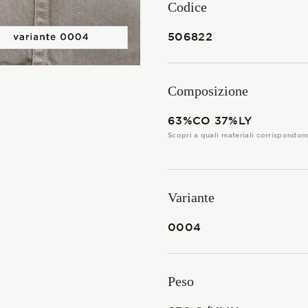
Codice
I TESSUTI
506822
La Stagione Autunno/Inverno
La Stagione Primavera/Estate
Composizione
Le sotto-collezioni
63%CO 37%LY
Le caratteristiche
Scopri a quali materiali corrispondon
Variante
SOSTENIBILITÀ
0004
Heart for Earth
UpCycle
Peso
Certificazioni