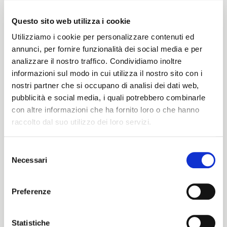
Questo sito web utilizza i cookie
Utilizziamo i cookie per personalizzare contenuti ed
Peso
annunci, per fornire funzionalità dei social media e per
analizzare il nostro traffico. Condividiamo inoltre
350 G/MLIN
informazioni sul modo in cui utilizza il nostro sito con i
nostri partner che si occupano di analisi dei dati web,
pubblicità e social media, i quali potrebbero combinarle
Altezza
con altre informazioni che ha fornito loro o che hanno
raccolto dal suo utilizzo dei loro servizi.
130/134 CM
Selezione
Necessari
del
ITALIANO
consenso
Istruzioni di lavaggio
ENGLISH
Preferenze
1ucQJ
Statistiche