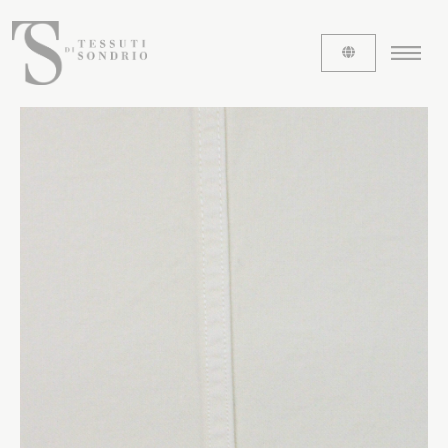
CHI SIAMO
Le etichette
La nostra storia
Lavora con noi
Share our fabrics
I TESSUTI