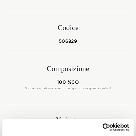
Membership
Codice
NOVITÀ
506829
CONTATTI
Composizione
100 %CO
Scopri a quali materiali corrispondono questi codici!
Variante
0004