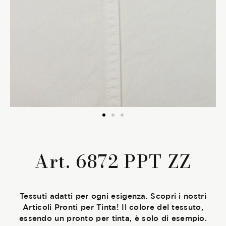
La Stagione Autunno/Inverno
La Stagione Primavera/Estate
Le sotto-collezioni
Le caratteristiche
SOSTENIBILITÀ
Art. 6872 PPT ZZ
Heart for Earth
UpCycle
Tessuti adatti per ogni esigenza. Scopri i nostri
Articoli Pronti per Tinta! Il colore del tessuto,
Certificazioni
essendo un pronto per tinta, è solo di esempio.