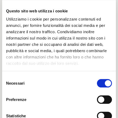
Questo sito web utilizza i cookie
Utilizziamo i cookie per personalizzare contenuti ed
Peso
annunci, per fornire funzionalità dei social media e per
analizzare il nostro traffico. Condividiamo inoltre
520 G/MLIN
informazioni sul modo in cui utilizza il nostro sito con i
nostri partner che si occupano di analisi dei dati web,
pubblicità e social media, i quali potrebbero combinarle
Altezza
con altre informazioni che ha fornito loro o che hanno
raccolto dal suo utilizzo dei loro servizi.
145/150 CM
Selezione
Necessari
del
ITALIANO
consenso
Istruzioni di lavaggio
ENGLISH
Preferenze
1ucQJ
Statistiche