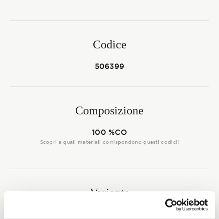
Membership
Codice
NOVITÀ
506399
CONTATTI
Composizione
100 %CO
Scopri a quali materiali corrispondono questi codici!
Variante
0004