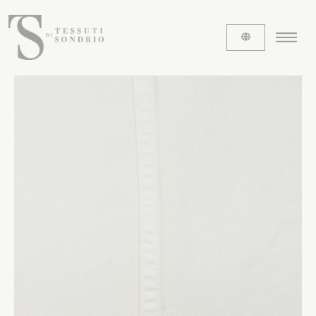
CHI SIAMO
Le etichette
La nostra storia
Lavora con noi
Share our fabrics
I TESSUTI