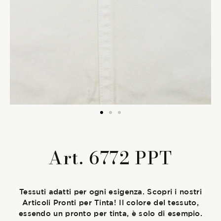
La Stagione Autunno/Inverno
La Stagione Primavera/Estate
Le sotto-collezioni
Le caratteristiche
SOSTENIBILITÀ
Art. 6772 PPT
Heart for Earth
UpCycle
Tessuti adatti per ogni esigenza. Scopri i nostri
Articoli Pronti per Tinta! Il colore del tessuto,
Certificazioni
essendo un pronto per tinta, è solo di esempio.