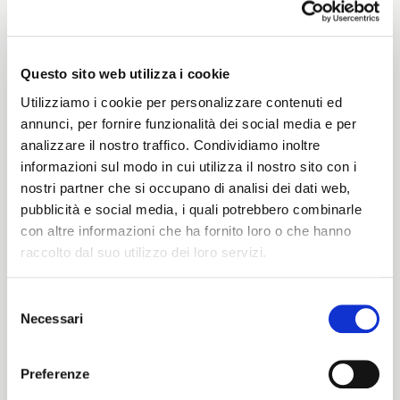
0004
Questo sito web utilizza i cookie
Peso
Utilizziamo i cookie per personalizzare contenuti ed
annunci, per fornire funzionalità dei social media e per
500 G/MLIN
analizzare il nostro traffico. Condividiamo inoltre
informazioni sul modo in cui utilizza il nostro sito con i
nostri partner che si occupano di analisi dei dati web,
pubblicità e social media, i quali potrebbero combinarle
Altezza
con altre informazioni che ha fornito loro o che hanno
raccolto dal suo utilizzo dei loro servizi.
146/150 CM
Selezione
Necessari
del
ITALIANO
Istruzioni di lavaggio
consenso
ENGLISH
Preferenze
1ucQJ