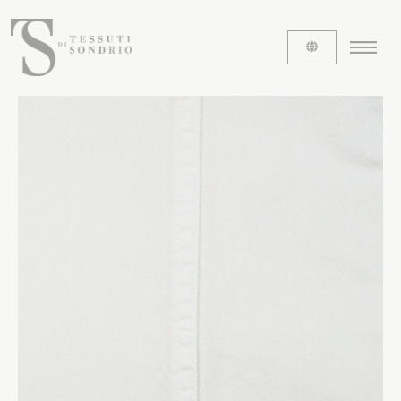
CHI SIAMO
Le etichette
La nostra storia
Lavora con noi
Share our fabrics
I TESSUTI