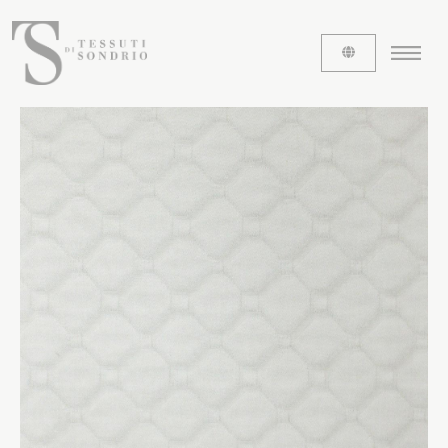
CHI SIAMO
Le etichette
La nostra storia
Lavora con noi
Share our fabrics
I TESSUTI