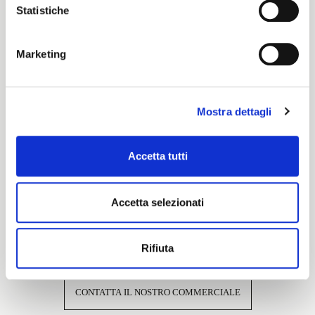
Statistiche
Cartella Colore
Marketing
Pronti per Tinta
Mostra dettagli
Caratteristiche e certificazioni
Accetta tutti
Accetta selezionati
Interessato a questo tessuto?
Rifiuta
CONTATTA IL NOSTRO COMMERCIALE