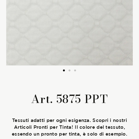
La Stagione Autunno/Inverno
La Stagione Primavera/Estate
Le sotto-collezioni
Le caratteristiche
SOSTENIBILITÀ
Art. 5875 PPT
Heart for Earth
UpCycle
Tessuti adatti per ogni esigenza. Scopri i nostri
Articoli Pronti per Tinta! Il colore del tessuto,
Certificazioni
essendo un pronto per tinta, è solo di esempio.