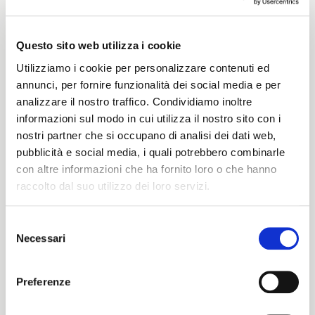
Questo sito web utilizza i cookie
Peso
Utilizziamo i cookie per personalizzare contenuti ed
annunci, per fornire funzionalità dei social media e per
320 G/MLIN
analizzare il nostro traffico. Condividiamo inoltre
informazioni sul modo in cui utilizza il nostro sito con i
nostri partner che si occupano di analisi dei dati web,
Altezza
pubblicità e social media, i quali potrebbero combinarle
con altre informazioni che ha fornito loro o che hanno
140/142 CM
raccolto dal suo utilizzo dei loro servizi.
Selezione
Necessari
del
Istruzioni di lavaggio
ITALIANO
consenso
1ucQJ
ENGLISH
Preferenze