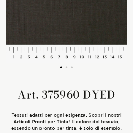
La Stagione Autunno/Inverno
La Stagione Primavera/Estate
Le sotto-collezioni
Le caratteristiche
SOSTENIBILITÀ
Art. 375960 DYED
Heart for Earth
UpCycle
Tessuti adatti per ogni esigenza. Scopri i nostri
Articoli Pronti per Tinta! Il colore del tessuto,
Certificazioni
essendo un pronto per tinta, è solo di esempio.