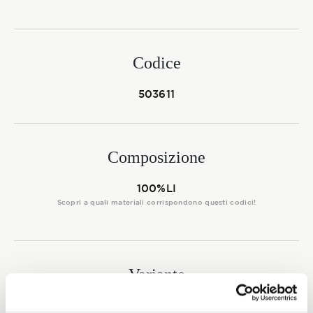
Membership
Codice
NOVITÀ
503611
CONTATTI
Composizione
100%LI
Scopri a quali materiali corrispondono questi codici!
Variante
7595