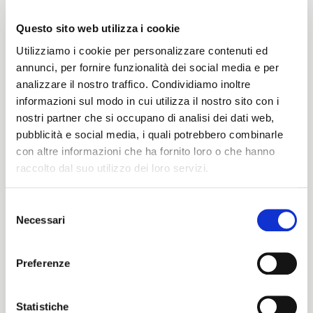
Questo sito web utilizza i cookie
Utilizziamo i cookie per personalizzare contenuti ed
Peso
annunci, per fornire funzionalità dei social media e per
analizzare il nostro traffico. Condividiamo inoltre
290 G/MLIN
informazioni sul modo in cui utilizza il nostro sito con i
nostri partner che si occupano di analisi dei dati web,
pubblicità e social media, i quali potrebbero combinarle
Altezza
con altre informazioni che ha fornito loro o che hanno
raccolto dal suo utilizzo dei loro servizi.
140/142 CM
Selezione
Necessari
del
ITALIANO
consenso
Istruzioni di lavaggio
ENGLISH
Preferenze
1ucQJ
Statistiche