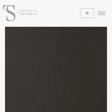
CHI SIAMO
Le etichette
La nostra storia
Lavora con noi
Share our fabrics
I TESSUTI