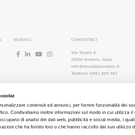
A
SEGUICI
CONTATTACI
Via Tonale 4
23100 Sondrio, Italia
info@tessutidisondrio.it
Telefono 0342 200 367
 cookie
rsonalizzare contenuti ed annunci, per fornire funzionalità dei so
 alla nostra
ffico. Condividiamo inoltre informazioni sul modo in cui utilizza il 
A seguito dell’
informativa
ric
newsletter!
 occupano di analisi dei dati web, pubblicità e social media, i qual
trattamento dei miei dati pers
azioni che ha fornito loro o che hanno raccolto dal suo utilizzo d
newsletter aziendale