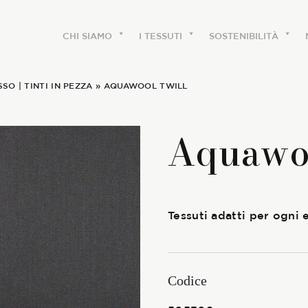
CHI SIAMO
I TESSUTI
SOSTENIBILITÀ
SSO
|
TINTI IN PEZZA
» AQUAWOOL TWILL
CHI SIAMO
Aquawo
Le etichette
La nostra storia
Tessuti adatti per ogni
Lavora con noi
Share our fabrics
Codice