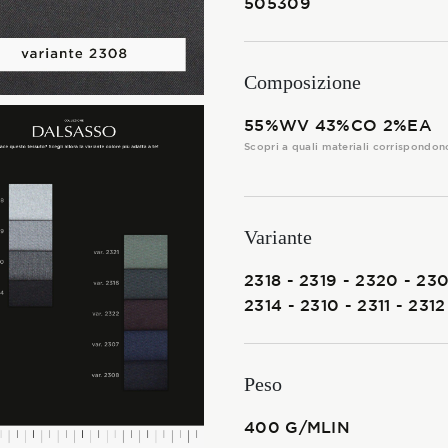
505309
I TESSUTI
La Stagione Autunno/Inverno
Composizione
La Stagione Primavera/Estate
55%WV 43%CO 2%EA
Scopri a quali materiali corrispondon
Le sotto-collezioni
Le caratteristiche
Variante
2318 - 2319 - 2320 - 230
SOSTENIBILITÀ
2314 - 2310 - 2311 - 231
Heart for Earth
Peso
UpCycle
400 G/MLIN
Certificazioni