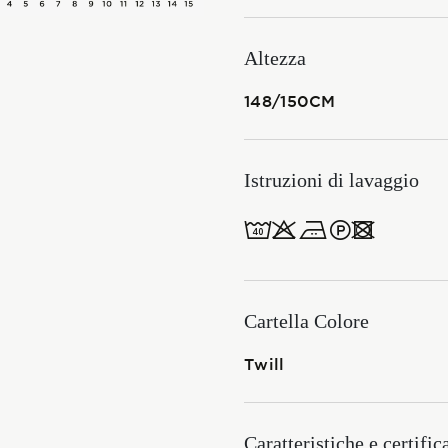
Membership
Altezza
148/150CM
NOVITÀ
Istruzioni di lavaggio
8obWd
CONTATTI
ITALIANO
ENGLISH
Cartella Colore
Twill
Caratteristiche e certific