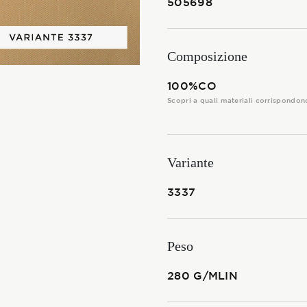
505698
I TESSUTI
La Stagione Autunno/Inverno
Composizione
La Stagione Primavera/Estate
100%CO
Scopri a quali materiali corrispondon
Le sotto-collezioni
Le caratteristiche
Variante
3337
SOSTENIBILITÀ
Heart for Earth
Peso
UpCycle
280 G/MLIN
Certificazioni