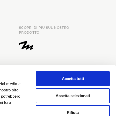
SCOPRI DI PIU SUL NOSTRO
PRODOTTO
Accetta tutti
cial media e
nostro sito
evuta, fornisco il consenso al
Accetta selezionati
i potrebbero
onali e richiedo l’iscrizione alla
ei loro
Rifiuta