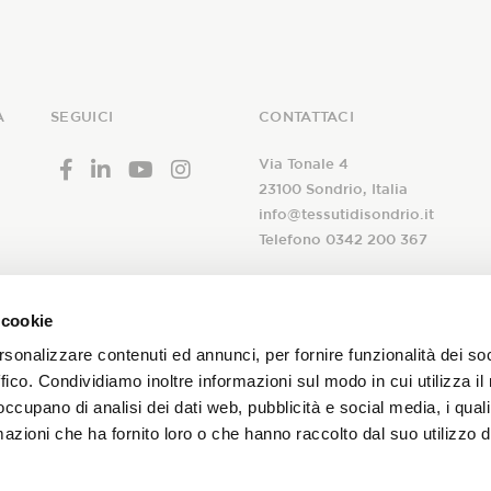
A
SEGUICI
CONTATTACI
Via Tonale 4
23100 Sondrio, Italia
info@tessutidisondrio.it
Telefono 0342 200 367
 cookie
rsonalizzare contenuti ed annunci, per fornire funzionalità dei so
 alla nostra
ffico. Condividiamo inoltre informazioni sul modo in cui utilizza il 
A seguito dell’
informativa
ric
newsletter!
 occupano di analisi dei dati web, pubblicità e social media, i qual
trattamento dei miei dati pers
azioni che ha fornito loro o che hanno raccolto dal suo utilizzo d
newsletter aziendale
promozioni sui nostri tessuti!