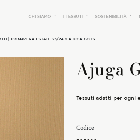
CHI SIAMO
I TESSUTI
SOSTENIBILITÀ
RTH
|
PRIMAVERA ESTATE 23/24
» AJUGA GOTS
CHI SIAMO
Ajuga 
Le etichette
La nostra storia
Tessuti adatti per ogni
Lavora con noi
Share our fabrics
Codice