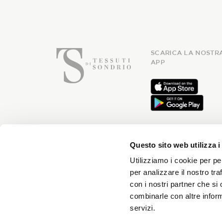
SCARICA LA NOSTR
APP
Questo sito web utilizza i
Utilizziamo i cookie per pe
Iscriviti
per analizzare il nostro tra
con i nostri partner che si
combinarle con altre inform
servizi.
Riceverai news ogni mese e 