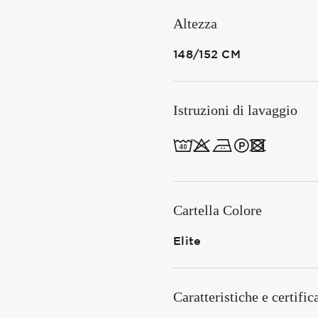
Membership
Altezza
148/152 CM
NOVITÀ
Istruzioni di lavaggio
8obWd
CONTATTI
ITALIANO
ENGLISH
Cartella Colore
Elite
Caratteristiche e certific