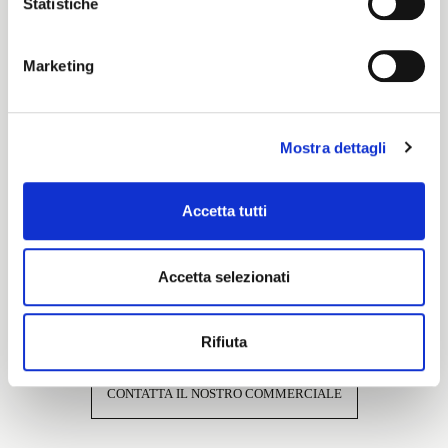
Statistiche
Cartella Colore
Academy
Marketing
Caratteristiche e certificazioni
Mostra dettagli
Accetta tutti
Accetta selezionati
Interessato a questo tessuto?
Rifiuta
CONTATTA IL NOSTRO COMMERCIALE