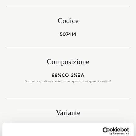
Membership
Codice
NOVITÀ
507414
Composizione
CONTATTI
98%CO 2%EA
Scopri a quali materiali corrispondono questi codici!
Variante
3900