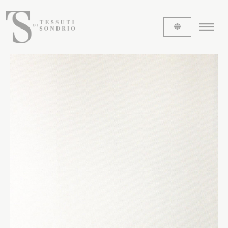
CHI SIAMO
Le etichette
La nostra storia
Lavora con noi
Share our fabrics
I TESSUTI