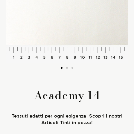
La Stagione Autunno/Inverno
La Stagione Primavera/Estate
Le sotto-collezioni
Le caratteristiche
SOSTENIBILITÀ
Academy 14
Heart for Earth
UpCycle
Tessuti adatti per ogni esigenza. Scopri i nostri
Articoli Tinti in pezza!
Certificazioni