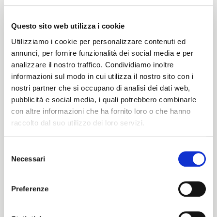
Questo sito web utilizza i cookie
Peso
Utilizziamo i cookie per personalizzare contenuti ed
330 G/MLIN
annunci, per fornire funzionalità dei social media e per
analizzare il nostro traffico. Condividiamo inoltre
informazioni sul modo in cui utilizza il nostro sito con i
nostri partner che si occupano di analisi dei dati web,
Altezza
pubblicità e social media, i quali potrebbero combinarle
con altre informazioni che ha fornito loro o che hanno
145/150 CM
raccolto dal suo utilizzo dei loro servizi.
Selezione
Istruzioni di lavaggio
Necessari
del
ITALIANO
consenso
8obWd
ENGLISH
Preferenze