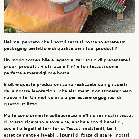
La Stagione Autunno/Inverno
La Stagione Primavera/Estate
Le sotto-collezioni
Hai mai pensato che i nostri tessuti possano essere un
packaging perfetto e di qualità per i tuoi prodotti?
Le caratteristiche
Un modo sostenibile e legato al territorio di presentare i
propri prodotti. Riutilizza all’infinito i tessuti come
perfette e meravigliose borse!
Inoltre queste produzioni sono realizzate con gli scarti
SOSTENIBILITÀ
delle nostre lavorazioni, che altrimenti non troverebbero
nuova vita. Un motivo in più per essere orgogliosi di
Heart for Earth
questo utilizzo!
UpCycle
Molte sono ormai le collaborazioni affinché i nostri tessuti
di scarto ricevano nuova vita, anche a scopi benefici,
Certificazioni
sociali o legati al territorio. Tessuti resistenti, belli
esteticamente e lavabili. I punti di forza di usare i nostri