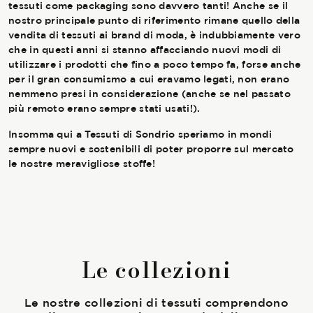
Membership
tessuti come packaging sono davvero tanti! Anche se il
nostro principale punto di riferimento rimane quello della
vendita di tessuti ai brand di moda, è indubbiamente vero
che in questi anni si stanno affacciando nuovi modi di
utilizzare i prodotti che fino a poco tempo fa, forse anche
NOVITÀ
per il gran consumismo a cui eravamo legati, non erano
nemmeno presi in considerazione (anche se nel passato
più remoto erano sempre stati usati!).
Insomma qui a Tessuti di Sondrio speriamo in mondi
CONTATTI
sempre nuovi e sostenibili di poter proporre sul mercato
le nostre meravigliose stoffe!
Le collezioni
Le nostre collezioni di tessuti comprendono