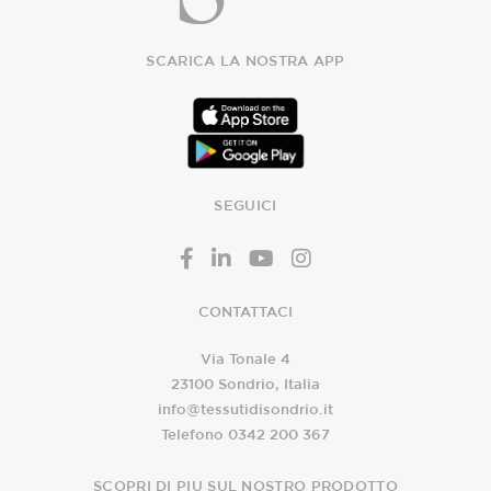
SCARICA LA NOSTRA APP
SEGUICI
CONTATTACI
Via Tonale 4
23100 Sondrio, Italia
info@tessutidisondrio.it
Telefono 0342 200 367
SCOPRI DI PIU SUL NOSTRO PRODOTTO