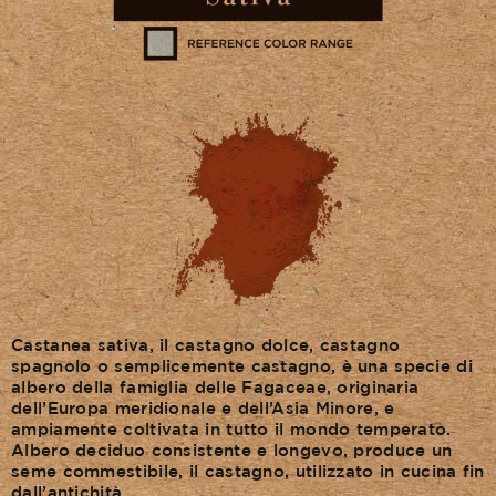
La Stagione Autunno/Inverno
La Stagione Primavera/Estate
Le sotto-collezioni
Le caratteristiche
SOSTENIBILITÀ
Castanea sativa, il castagno dolce, castagno
Heart for Earth
spagnolo o semplicemente castagno, è una specie di
albero della famiglia delle Fagaceae, originaria
UpCycle
dell’Europa meridionale e dell’Asia Minore, e
ampiamente coltivata in tutto il mondo temperato.
Albero deciduo consistente e longevo, produce un
Certificazioni
seme commestibile, il castagno, utilizzato in cucina fin
dall’antichità.