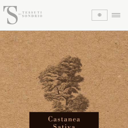
CHI SIAMO
Le etichette
La nostra storia
Lavora con noi
Share our fabrics
I TESSUTI