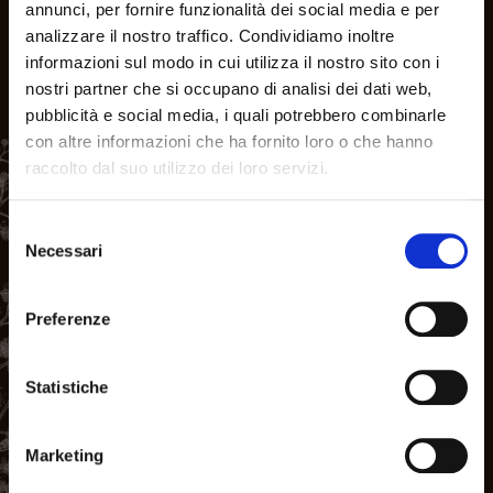
annunci, per fornire funzionalità dei social media e per
analizzare il nostro traffico. Condividiamo inoltre
informazioni sul modo in cui utilizza il nostro sito con i
nostri partner che si occupano di analisi dei dati web,
Certificazioni e altro
pubblicità e social media, i quali potrebbero combinarle
con altre informazioni che ha fornito loro o che hanno
raccolto dal suo utilizzo dei loro servizi.
Clicca sulle certificazioni per scoprire ognuna di esse
Selezione
Necessari
nel dettaglio.
del
ITALIANO
consenso
ENGLISH
Preferenze
Statistiche
Marketing