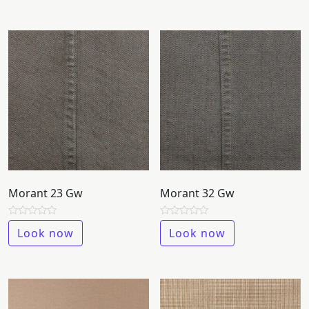
of
of
Start together
5
5
NEWS
CONTACT US
Morant 23 Gw
Morant 32 Gw
Rated
Rated
Look now
Look now
0
0
out
out
of
of
5
5