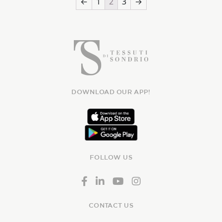
←
1
2
3
→
DOWNLOAD OUR APP!
FOLLOW US
CONTACT US