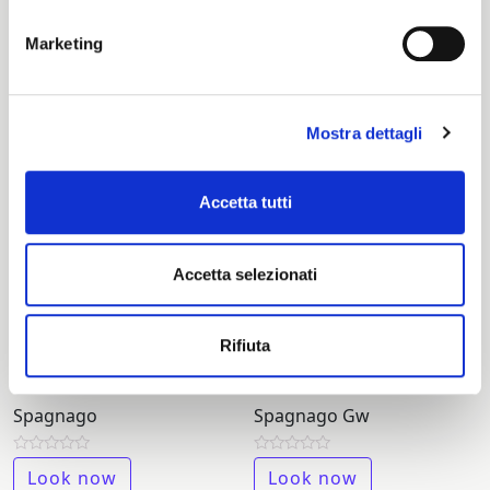
New Romolo
Sonics 10
Marketing
Rated
Rated
Look now
Look now
0
0
out
out
of
of
5
5
Mostra dettagli
Accetta tutti
Accetta selezionati
Rifiuta
Spagnago
Spagnago Gw
Rated
Rated
Look now
Look now
0
0