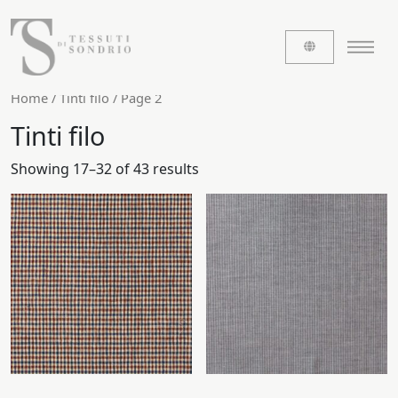
Home
/
Tinti filo
/ Page 2
Tinti filo
ABOUT US
Showing 17–32 of 43 results
The labels
Our history
Work with us
Share our fabrics
THE FABRICS