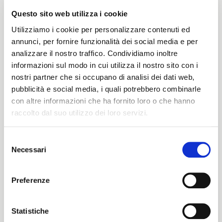
Questo sito web utilizza i cookie
Utilizziamo i cookie per personalizzare contenuti ed
annunci, per fornire funzionalità dei social media e per
New Hurricane
New Hurricane GW
analizzare il nostro traffico. Condividiamo inoltre
informazioni sul modo in cui utilizza il nostro sito con i
Rated
Rated
nostri partner che si occupano di analisi dei dati web,
Look now
Look now
0
0
out
out
pubblicità e social media, i quali potrebbero combinarle
of
of
con altre informazioni che ha fornito loro o che hanno
5
5
raccolto dal suo utilizzo dei loro servizi.
Selezione
Necessari
del
ITALIANO
consenso
ENGLISH
Preferenze
Statistiche