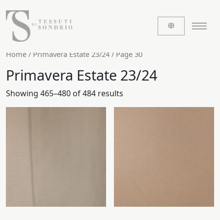
Home
/
Primavera Estate 23/24
/ Page 30
Primavera Estate 23/24
CHI SIAMO
Showing 465–480 of 484 results
Le etichette
La nostra storia
Lavora con noi
Share our fabrics
I TESSUTI