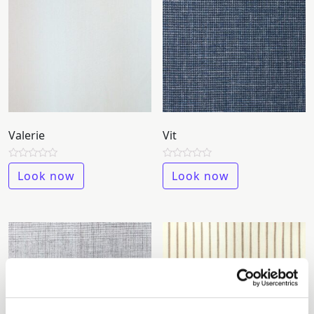
Valerie
Vit
Rated
Rated
Look now
Look now
0
0
out
out
of
of
5
5