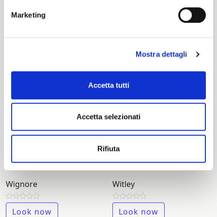
Waters GW
Wenlock
Marketing
Rated
Rated
Look now
Look now
0
0
out
out
of
of
Mostra dettagli
5
5
Accetta tutti
Accetta selezionati
Rifiuta
Wignore
Witley
Rated
Rated
Look now
Look now
0
0