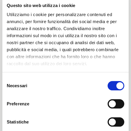
Questo sito web utilizza i cookie
Utilizziamo i cookie per personalizzare contenuti ed
annunci, per fornire funzionalità dei social media e per
analizzare il nostro traffico. Condividiamo inoltre
Vit GW
Waters
informazioni sul modo in cui utilizza il nostro sito con i
nostri partner che si occupano di analisi dei dati web,
Rated
Rated
Look now
Look now
0
0
pubblicità e social media, i quali potrebbero combinarle
out
out
of
of
con altre informazioni che ha fornito loro o che hanno
5
5
raccolto dal suo utilizzo dei loro servizi.
Selezione
Necessari
del
ITALIANO
consenso
ENGLISH
Preferenze
Statistiche