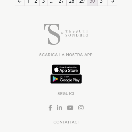
←
1
2
3
…
27
28
29
30
31
→
SCARICA LA NOSTRA APP
SEGUICI
CONTATTACI