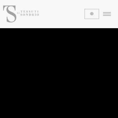
CHI SIAMO
Le etichette
La nostra storia
Lavora con noi
Share our fabrics
I TESSUTI