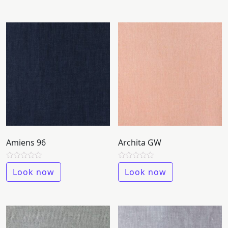
of
of
Membership
5
5
NOVITÀ
CONTATTI
Amiens 96
Archita GW
Rated
Rated
Look now
Look now
0
0
out
out
of
of
5
5