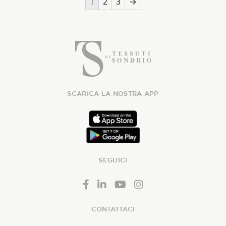
1
2
3
→
SCARICA LA NOSTRA APP
SEGUICI
CONTATTACI