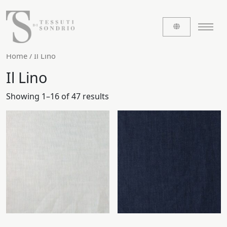
Home
/ Il Lino
Il Lino
CHI SIAMO
Showing 1–16 of 47 results
Le etichette
La nostra storia
Lavora con noi
Share our fabrics
I TESSUTI