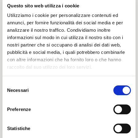
Questo sito web utilizza i cookie
Utilizziamo i cookie per personalizzare contenuti ed
annunci, per fornire funzionalità dei social media e per
analizzare il nostro traffico. Condividiamo inoltre
Bayham GW
Brest 97
informazioni sul modo in cui utilizza il nostro sito con i
nostri partner che si occupano di analisi dei dati web,
Rated
Rated
Look now
Look now
0
0
pubblicità e social media, i quali potrebbero combinarle
out
out
of
of
con altre informazioni che ha fornito loro o che hanno
5
5
raccolto dal suo utilizzo dei loro servizi.
Selezione
Necessari
del
ITALIANO
consenso
ENGLISH
Preferenze
Statistiche