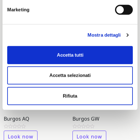
Brest 98
Brest 99
Marketing
Rated
Rated
Look now
Look now
0
0
out
out
of
of
Mostra dettagli
5
5
Accetta tutti
Accetta selezionati
Rifiuta
Burgos AQ
Burgos GW
Rated
Rated
Look now
Look now
0
0