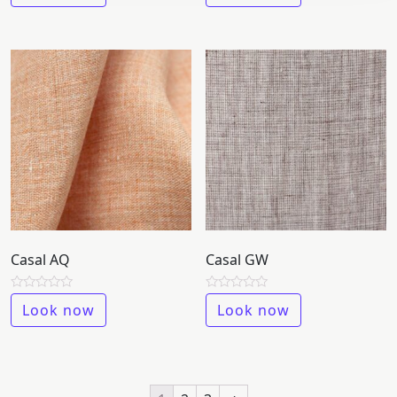
out
out
of
of
5
5
Casal AQ
Casal GW
Rated
Rated
Look now
Look now
0
0
out
out
of
of
5
5