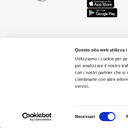
Iscriviti
Questo sito web utilizza i
Utilizziamo i cookie per pe
per analizzare il nostro tra
con i nostri partner che si
Riceverai news ogni mese e 
combinarle con altre inform
servizi.
TESSUTI DI SONDRIO È UNA DIVISIONE DI M
Selezione
Necessari
RICERCA T
del
consenso