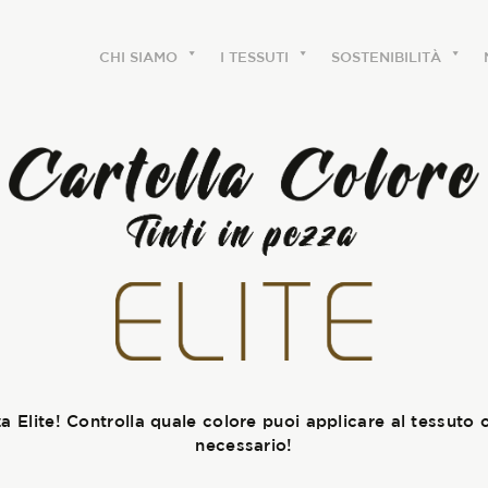
CHI SIAMO
I TESSUTI
SOSTENIBILITÀ
CHI SIAMO
Le etichette
La nostra storia
Lavora con noi
Share our fabrics
zza Elite! Controlla quale colore puoi applicare al tessuto 
necessario!