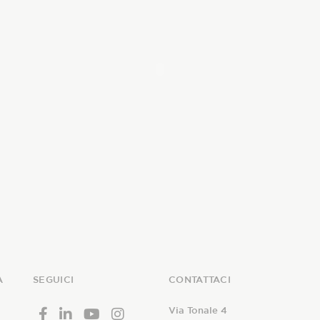
I TESSUTI
La Stagione Autunno/Inverno
La Stagione Primavera/Estate
Le sotto-collezioni
ITALIANO
Le caratteristiche
ENGLISH
SOSTENIBILITÀ
Heart for Earth
UpCycle
A
SEGUICI
CONTATTACI
Certificazioni
Via Tonale 4