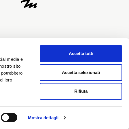
Accetta tutti
evuta, fornisco il consenso al
cial media e
onali e richiedo l’iscrizione alla
nostro sito
Accetta selezionati
i potrebbero
ei loro
Rifiuta
ZIENDA
|
PRIVACY POLICY
|
COOKIE POLICY
|
Mostra dettagli
IA ITALIANA