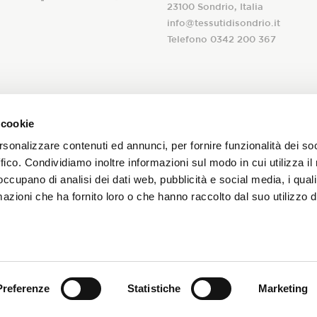
23100 Sondrio, Italia
Membership
info@tessutidisondrio.it
Telefono 0342 200 367
NOVITÀ
 alla nostra
 cookie
A seguito dell’
informativa
ric
newsletter!
rsonalizzare contenuti ed annunci, per fornire funzionalità dei so
trattamento dei miei dati pers
CONTATTI
ffico. Condividiamo inoltre informazioni sul modo in cui utilizza il 
newsletter aziendale
 occupano di analisi dei dati web, pubblicità e social media, i qual
promozioni sui nostri tessuti!
azioni che ha fornito loro o che hanno raccolto dal suo utilizzo d
ARZOTTO LAB SRL | PARTITA IVA IT03921000240 |
INFORMAZIONI A
Preferenze
Statistiche
Marketing
ESSUTO
|
PRESS
| © 2022 TESSUTI DI SONDRIO. TESSIAMO UNA STOR