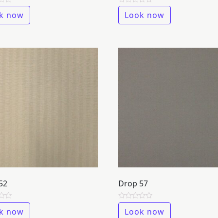
Rated
k now
Look now
0
out
of
5
52
Drop 57
Rated
k now
Look now
0
out