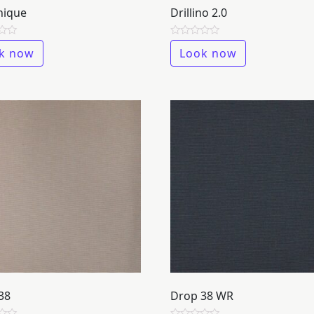
nique
Drillino 2.0
Membership
Rated
k now
Look now
0
out
of
5
NOVITÀ
CONTATTI
ITALIANO
ENGLISH
38
Drop 38 WR