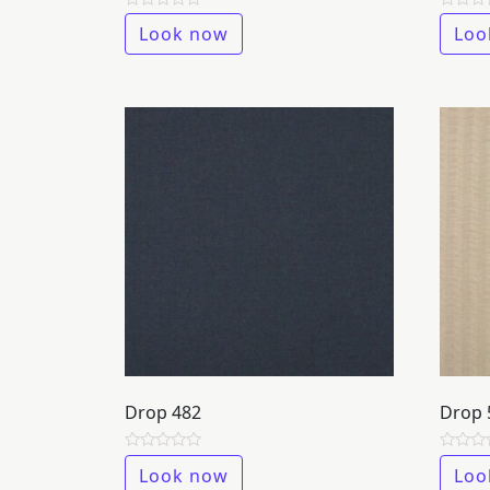
Rated
Rated
Look now
Loo
0
0
out
out
of
of
5
5
Drop 482
Drop 
Rated
Rated
Look now
Loo
0
0
out
out