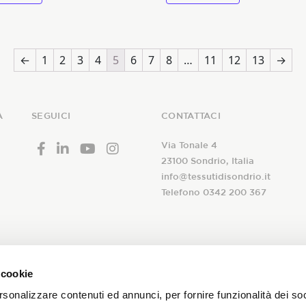
of
5
←
1
2
3
4
5
6
7
8
…
11
12
13
→
A
SEGUICI
CONTATTACI
Via Tonale 4
23100 Sondrio, Italia
info@tessutidisondrio.it
Telefono 0342 200 367
 alla nostra
 cookie
A seguito dell’
informativa
ric
newsletter!
rsonalizzare contenuti ed annunci, per fornire funzionalità dei so
trattamento dei miei dati pers