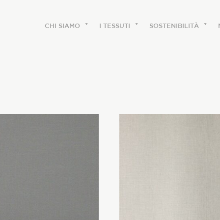
CHI SIAMO
I TESSUTI
SOSTENIBILITÀ
CHI SIAMO
Le etichette
La nostra storia
Lavora con noi
Share our fabrics