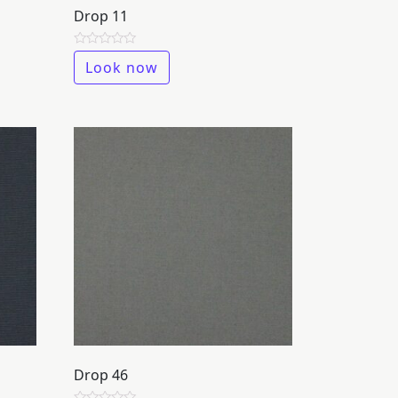
Drop 11
Rated
Look now
0
out
of
5
Drop 46