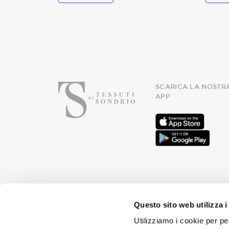
of
of
5
5
SCARICA LA NOSTR
APP
Iscriviti
Questo sito web utilizza i
Utilizziamo i cookie per pe